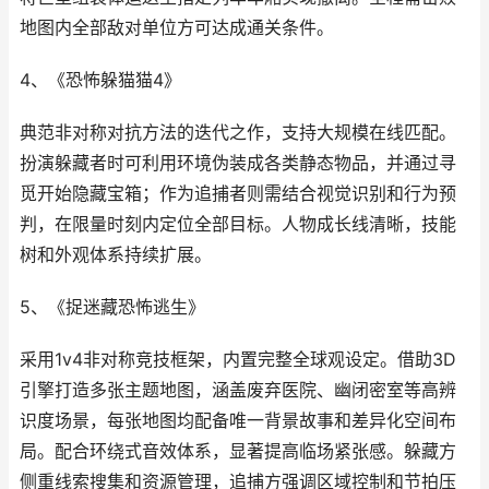
地图内全部敌对单位方可达成通关条件。
4、《恐怖躲猫猫4》
典范非对称对抗方法的迭代之作，支持大规模在线匹配。
扮演躲藏者时可利用环境伪装成各类静态物品，并通过寻
觅开始隐藏宝箱；作为追捕者则需结合视觉识别和行为预
判，在限量时刻内定位全部目标。人物成长线清晰，技能
树和外观体系持续扩展。
5、《捉迷藏恐怖逃生》
采用1v4非对称竞技框架，内置完整全球观设定。借助3D
引擎打造多张主题地图，涵盖废弃医院、幽闭密室等高辨
识度场景，每张地图均配备唯一背景故事和差异化空间布
局。配合环绕式音效体系，显著提高临场紧张感。躲藏方
侧重线索搜集和资源管理，追捕方强调区域控制和节拍压