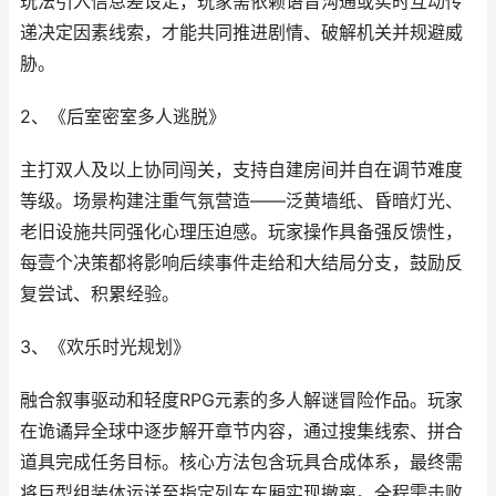
玩法引入信息差设定，玩家需依赖语音沟通或实时互动传
递决定因素线索，才能共同推进剧情、破解机关并规避威
胁。
2、《后室密室多人逃脱》
主打双人及以上协同闯关，支持自建房间并自在调节难度
等级。场景构建注重气氛营造——泛黄墙纸、昏暗灯光、
老旧设施共同强化心理压迫感。玩家操作具备强反馈性，
每壹个决策都将影响后续事件走给和大结局分支，鼓励反
复尝试、积累经验。
3、《欢乐时光规划》
融合叙事驱动和轻度RPG元素的多人解谜冒险作品。玩家
在诡谲异全球中逐步解开章节内容，通过搜集线索、拼合
道具完成任务目标。核心方法包含玩具合成体系，最终需
将巨型组装体运送至指定列车车厢实现撤离。全程需击败