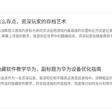
决定了本局···
怎么存点，资深玩家的存档艺术
与战略意义游戏内坐标与床的灵活运用游戏内最直接的位置标记方式是记
键，屏幕上浮现的数字，就是你在世界中的精确经纬，资深玩家会随身携带
点的坐标仔细记录，这看似原始，却最为可靠，而床，则是游戏中动态的
不仅是夜晚的庇护所，更是你探索远征时的前进基地，巧妙放置你的床，
，向···
隐藏软件教学华为，副标题为华为设备优化指南
心追求作为一名资深玩家，我深知在和平精英这类竞技游戏中，流畅稳定
里所说的隐藏软件教学，并非指违规的外挂程序，而是探讨如何充分利用
与合法优化技巧，来挖掘设备的潜在性能，提升游戏体验，这完全是在游
范围内的深度探索。华为设备的···