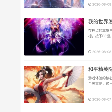
2026-08-08
的第一分钟，就
我的世界
存档点的本质
标，按下F3
笔，将重要地
设定工具，它
2026-08-08
你能以更小的代价
和平精英
游戏体验的核
至关重要，这
备的官方特性
与设备厂商许可
2026-08-07