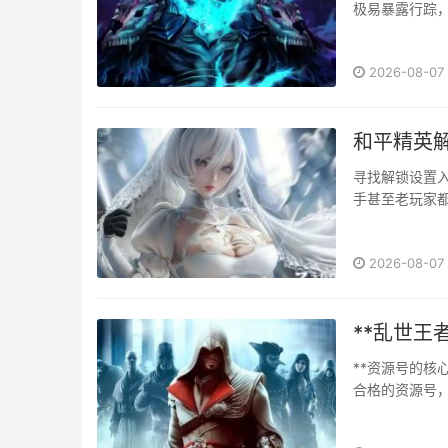
极易暴露行踪
与突袭，这不仅
2026-08-07
和平精英
寻找解锁设置
手甚至老玩家
杂，游戏内的“
2026-08-07
**乱世王
**资源号的核
合格的资源号
稳定后勤保障
战与每一次升级