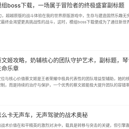
组boss下载，一场属于冒险者的终极盛宴副标题
魅力，超越原版的战斗体验在我的世界原版游戏中，生存与建造固然乐趣无
最终会渴望更具挑战性的战斗，这时，模组boss下载便成为了通往新世
社群精心打造的boss，拥有···
蔡文姬攻略，奶辅核心的团队守护艺术，副标题，琴
生命乐章
定位与核心价值蔡文姬是王者荣耀中极具代表性的团队增益型辅助，她的
控制，而是持续的治疗与保护，一个优秀的蔡文姬能极大提升团队的容错
她就像团队的移动泉水，让队友敢于冲锋陷阵，她的技能组简单却高效，
的团队意识和局势判断，她并非一个单打独斗的英雄，她的强弱完全取决
联动。技能详解与···
怎么卡无声车，无声驾驶的战术奥秘
的战术价值在和平精英的激烈对决中，载具是转移与突击的关键，但引擎