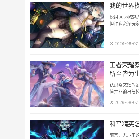
我的世界模
模组boss的
但许多资深玩家
大门，这些由玩家
2026-08-07
王者荣耀
所至皆为
认识蔡文姬的
值并非输出与
续作战能力，
2026-08-07
好她需要深刻
与队友形成有效
和平精英
前言，无声车