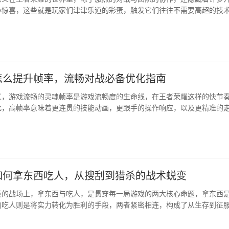
小惊喜，这些就是玩家们津津乐道的彩蛋，触发它们往往不需要高超的技
与一点点的运气，这些彩蛋如同散···
怎么提升帧率，流畅对战必备优化指南
义，游戏流畅的灵魂帧率是游戏流畅度的生命线，在王者荣耀这样的快节
此，高帧率意味着更连贯的技能动画，更跟手的操作响应，以及更精准的
，一局团战的胜负，往往就在那几毫秒的延迟间决定，因此提升帧率并非
如何拿东西吃人，从搜刮到猎杀的战术蜕变
英的战场上，拿东西与吃人，是贯穿每一局游戏的两大核心命题，拿东西
而吃人则是将实力转化为胜利的手段，两者紧密相连，构成了从生存到征
资深玩家深知，只会搜刮不会战斗是移动的快递箱，而盲目战斗不懂发育
有将二者精妙结合，方能笑到最后。物资搜集的智慧，为吃人奠定基础跳