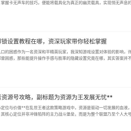
，掌握卡无声车的技巧，便能将载具化为真正的幽灵载具，实现悄无声息
是高级技巧，更是扭转战局的战术瑰宝。原理剖析，声音···
解锁设置教程在哪，资深玩家带你轻松掌握
入口的困惑作为一名资深和平精英玩家，我深知游戏设置对体验的影响，
都曾困惑，那些能提升操作手感与胜率的隐藏设置究竟在哪，其实答案并
设置”图标就是一切的开端，它通常安静地躺在游戏大厅的右上角···
者资源号攻略，副标题为资源为王发展无忧**
心定位与价值**在乱世王者这款策略游戏中，资源是驱动一切发展的血液
，其核心定位并非冲锋陷阵的主力战斗堡垒，而是为整个联盟乃至个人大
的坚实后盾，它如同战争机器背后的兵工厂与粮仓，默默支撑着前线的每
，拥有一个发育良好的资源号，意味着你在升级建筑、···