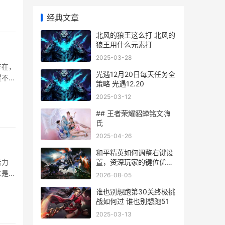
常建议
经典文章
北风的狼王这么打 北风的
狼王用什么元素打
2025-03-28
存在，
光遇12月20日每天任务全
置不仅
策略 光遇12.20
·
2025-03-12
## 王者荣耀貂蝉铭文嗨
氏
2025-04-26
和平精英如何调整右键设
置，资深玩家的键位优化
苦力
指南
它是一
2026-08-05
不是目
谁也别想跑第30关终极挑
战如何过 谁也别想跑51
2025-03-13