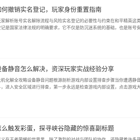
如何撤销实名登记，玩家身份重置指南
玩家解析账号实名解除流程与风险实名登记的必要性与约束在和平精英这
登记是国家法律法规的明确要求，它不仅是防沉迷系统的基础，也是账号
于未成年玩家而言，实名信息直接关联游戏时长与消费限制，这套机制旨
设备静音怎么解决，资深玩家实战经验分享
危机化解全攻略设备静音问题根源剖析游戏内部设置排查步骤当你遭遇静
斗，进入安全区域进行排查，第一步永远是检查游戏内部设置，点击游戏
进入设置界面，找到声音设置选项卡，在这里你需要逐一确认，···
怎么触发彩蛋，探寻峡谷隐藏的惊喜副标题
意义在王者荣耀的世界里，除了激烈的对战与团队的协作，还隐藏着许多