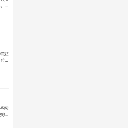
术，却
奏竞技
走位与
单纯追
是积累
服的完
则是莽
伞落地