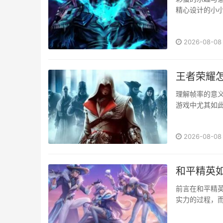
精心设计的小
需要细致的观察
2026-08-08
王者荣耀
理解帧率的意
游戏中尤其如
技能释放时机
求数字好看···
2026-08-08
和平精英
前言在和平精
实力的过程，
整战术链条，
撞的炮灰，唯