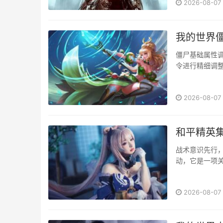
2026-08-07
我的世界
僵尸基础属性
令进行精细调整，玩
[{Name:ge
化僵尸，这远
2026-08-07
“generic.move
和平精英
战术意识先行
动，它是一项
员的战术意识
地带暴露的时
2026-08-07
抑或是紧急撤离