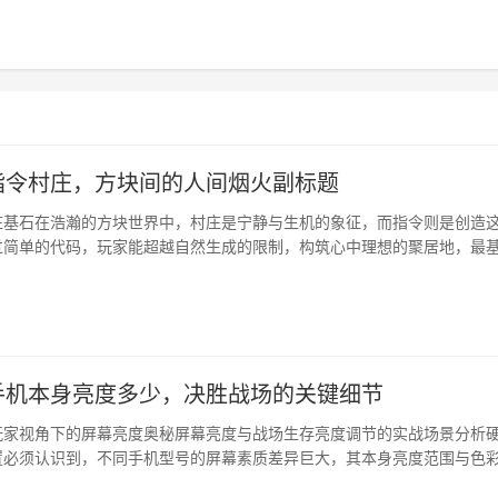
指令村庄，方块间的人间烟火副标题
庄基石在浩瀚的方块世界中，村庄是宁静与生机的象征，而指令则是创造
过简单的代码，玩家能超越自然生成的限制，构筑心中理想的聚居地，最
庄，它像一张精准的藏宝图，能瞬间将你带至最近的那片屋舍与农田，而
整齐的田垄与规整的屋舍得以快速延展，为村庄的蓝图打下坚实的基···
手机本身亮度多少，决胜战场的关键细节
玩家视角下的屏幕亮度奥秘屏幕亮度与战场生存亮度调节的实战场景分析
置必须认识到，不同手机型号的屏幕素质差异巨大，其本身亮度范围与色
一款高端手机的峰值亮度，在户外强光下依然能保持画面清晰，而普通手