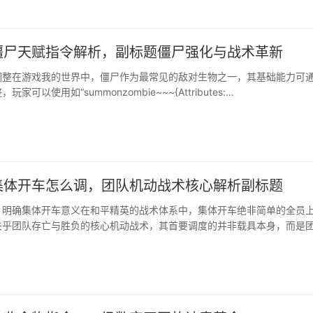
僵尸天赋指令解析，副标题僵尸强化与战术革新
调整在游戏我的世界中，僵尸作为最常见的敌对生物之一，其基础能力可
家可以使用如“summonzombie~~~{Attributes:
neric.maxHealth,Base:50}]}”这样的指令，直接召唤一只拥有五十点生命值
超普通僵尸的二十点生命值，极大地改变了遭遇战的难度，通过修改
mentSpee···
集体开车怎么调，团队机动战术核心解析副标题
，明确集体开车意义在和平精英的战术体系中，集体开车绝非简单的全员
关乎团队存亡与胜负的核心机动战术，其首要调度的并非载具本身，而是
，集体开车意味着团队将作为一个整体单位进行高速转移，这能极大压缩
间，无论是为了快速进圈抢占有利地形，还是为了实施长途奔袭突击敌方
交火区域，其核心意义···