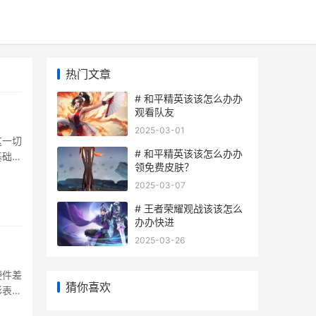
热门文章
# 和平精英该该怎么办办
观看队友
2025-03-01
这一切
# 和平精英该该怎么办办
基础的
领免费皮肤？
复制与
2025-03-07
# 王者荣耀观战该该怎么
办办快进
2025-03-26
硬件差
猜你喜欢
彩表现
机可能