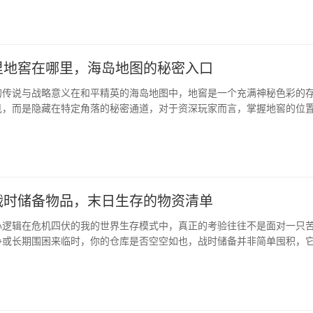
，作为玩家，你需要充分了解自己设备的极限，在设置中寻找平衡点，通
不丢失的前···
里地窖在哪里，海岛地图的秘密入口
的传说与战略意义在和平精英的海岛地图中，地窖是一个充满神秘色彩的
见，而是隐藏在特定角落的秘密通道，对于资深玩家而言，掌握地窖的位
现，更能在关键时刻带来战术上的巨大优势，地窖通常连接着两个看似··
战时储备物品，末日生存的物资清单
心逻辑在危机四伏的我的世界生存模式中，真正的考验往往不是面对一只
争或长期围困来临时，你的仓库是否空空如也，战时储备并非简单囤积，
逻辑，关乎资源循环，风险分散与效率最大化，一个资深玩家深知，储备
持生存与战斗的持···