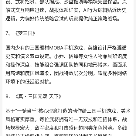
设、武将招募、部队编成、沙盘推演等模块完整保留。点
触式交互响应迅速，战报体系详实，AI行为逻辑贴近历史
逻辑，为偏好传统战略尝试的玩家提供纯正策略战场。
7、《梦三国》
国内少有的三国题材MOBA手机游戏，英雄设计严格遵循
史实和演义双重设定。小乔、貂蝉等女性人物兼具辨识度
和操作深度，技能组合强调团队协同和地形博弈。画面采
用高饱和度国风渲染，团战特效层次分明，适配多种网络
环境下的低延迟对抗。
8、《真・三国无双 天下》
基于“一骑当千”核心理念打造的动作给三国手机游戏，美术
风格写实厚重。每位武将拥有唯一无双技和连招体系，战
场规模宏大，敌军密度和打击感远超同类角色扮演。多线