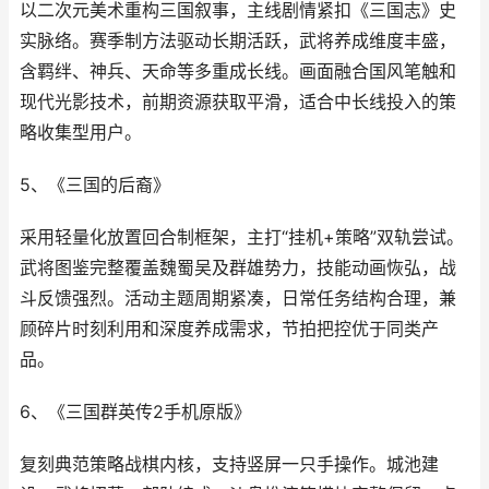
以二次元美术重构三国叙事，主线剧情紧扣《三国志》史
实脉络。赛季制方法驱动长期活跃，武将养成维度丰盛，
含羁绊、神兵、天命等多重成长线。画面融合国风笔触和
现代光影技术，前期资源获取平滑，适合中长线投入的策
略收集型用户。
5、《三国的后裔》
采用轻量化放置回合制框架，主打“挂机+策略”双轨尝试。
武将图鉴完整覆盖魏蜀吴及群雄势力，技能动画恢弘，战
斗反馈强烈。活动主题周期紧凑，日常任务结构合理，兼
顾碎片时刻利用和深度养成需求，节拍把控优于同类产
品。
6、《
三国
群英传2手机原版》
复刻典范策略战棋内核，支持竖屏一只手操作。城池建