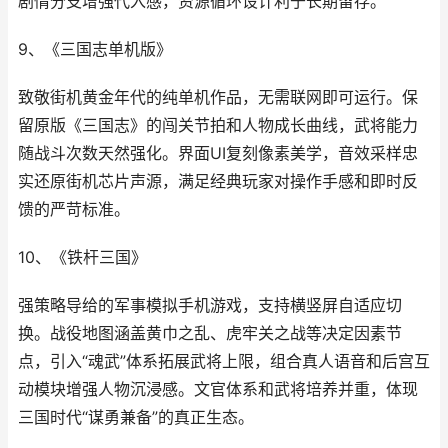
剧情分支增强代入感，资源循环设计利于长期留存。
9、《三国志单机版》
致敬街机黄金年代的纯单机作品，无需联网即可运行。保
留原版《三国志》的闯关节拍和人物成长曲线，武将能力
随战斗次数天然强化。界面UI复刻像素美学，音效采样忠
实还原街机芯片声源，满足经典玩家对操作手感和即时反
馈的严苛标准。
10、《铁杆三国》
强策略导给的军事模拟手机游戏，支持横竖屏自适应切
换。战役地图涵盖黄巾之乱、虎牢关之战等决定因素节
点，引入“魂武”体系拓展武将上限，组合真人语音和后宫互
动模块增强人物沉浸感。文官体系和武将培养并重，体现
三国时代“谋勇兼备”的真正生态。