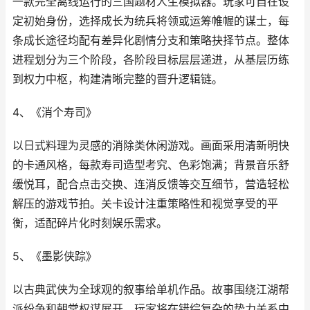
一款完全离线运行的三国题材人生模拟器。玩家可自在设
定初始身份，选择成长为统兵将领或运筹帷幄的谋士，每
条成长途径均配有差异化剧情分支和策略抉择节点。整体
进程划分为三个阶段，各阶段目标层层递进，从基层历练
到权力中枢，构建清晰完整的晋升逻辑链。
4、《消个寿司》
以日式料理为灵感的消除类休闲游戏。画面采用清新明快
的卡通风格，每款寿司造型考究、色彩饱满；背景音乐舒
缓悦耳，配合点击交换、连消反馈等交互细节，营造轻松
解压的游戏节拍。关卡设计注重策略性和视觉享受的平
衡，适配碎片化时刻娱乐需求。
5、《墨影侠踪》
以古典武侠为全球观的叙事给单机作品。故事围绕江湖帮
派纷争和朝堂权谋展开，玩家将在错综复杂的势力关系中