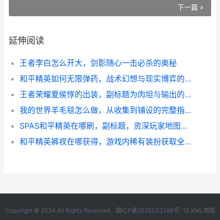
下一篇 »
延伸阅读
王者李白怎么开大，剑影随心一击必杀的奥秘
和平精英如何无限弹药，战术幻想与现实博弈的副标题
王者荣耀夏侯惇的出装，副标题为肉坦与输出的完美平衡之道
我的世界羊毛毯怎么做，从收集到铺设的完整指南
SPAS和平精英在哪刷，副标题，资深玩家地图资源点深度解析
和平精英裤衩在哪获得，游戏内稀有装扮获取全解析
Copyright © 2024 All Rights Reserved.
赣ICP备2025053760号-15
XML地图