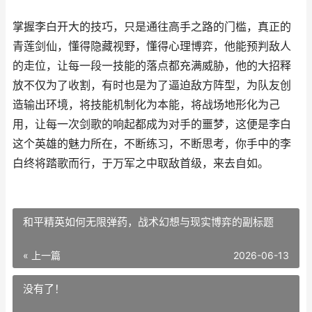
掌握李白开大的技巧，只是通往高手之路的门槛，真正的
青莲剑仙，懂得隐藏视野，懂得心理博弈，他能预判敌人
的走位，让每一段一技能的落点都充满威胁，他的大招释
放不仅为了收割，有时也是为了逼迫敌方阵型，为队友创
造输出环境，将技能机制化为本能，将战场地形化为己
用，让每一次剑歌的响起都成为对手的噩梦，这便是李白
这个英雄的魅力所在，不断练习，不断思考，你手中的李
白终将踏歌而行，于万军之中取敌首级，来去自如。
和平精英如何无限弹药，战术幻想与现实博弈的副标题
« 上一篇
2026-06-13
没有了！