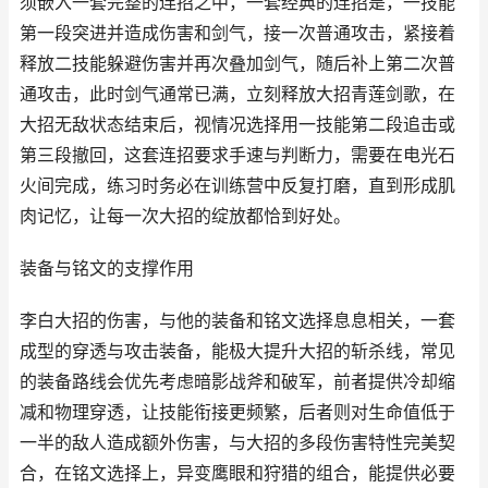
须嵌入一套完整的连招之中，一套经典的连招是，一技能
第一段突进并造成伤害和剑气，接一次普通攻击，紧接着
释放二技能躲避伤害并再次叠加剑气，随后补上第二次普
通攻击，此时剑气通常已满，立刻释放大招青莲剑歌，在
大招无敌状态结束后，视情况选择用一技能第二段追击或
第三段撤回，这套连招要求手速与判断力，需要在电光石
火间完成，练习时务必在训练营中反复打磨，直到形成肌
肉记忆，让每一次大招的绽放都恰到好处。
装备与铭文的支撑作用
李白大招的伤害，与他的装备和铭文选择息息相关，一套
成型的穿透与攻击装备，能极大提升大招的斩杀线，常见
的装备路线会优先考虑暗影战斧和破军，前者提供冷却缩
减和物理穿透，让技能衔接更频繁，后者则对生命值低于
一半的敌人造成额外伤害，与大招的多段伤害特性完美契
合，在铭文选择上，异变鹰眼和狩猎的组合，能提供必要