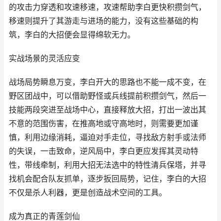
的攻击力穿透和攻速移速，攻速帮助李白更快积攒剑气，
移速则提升了其游走与进场的能力，没有这些基础的构
筑，李白的大招便会显得绵软无力。
实战场景的灵活应变
战场局势瞬息万变，李白开大的思路也不能一成不变，在
野区团战中，可以借助野怪或兵线提前积攒剑气，然后一
技能两段突进至战场中心，直接释放大招，打出一波出其
不意的范围伤害，在推高地或守高地时，则需要更加谨
慎，利用边缘消耗，逼迫对手走位，寻找敌方射手或法师
的失误，一击致命，逆风局中，李白更应发挥其灵动特
性，带线牵制，利用大招无法选中的特性清兵保塔，并寻
找机会配合队友抓单，逐步扳回局势，记住，李白的大招
不仅是杀人利器，更是创造战术空间的工具。
成为真正的青莲剑仙