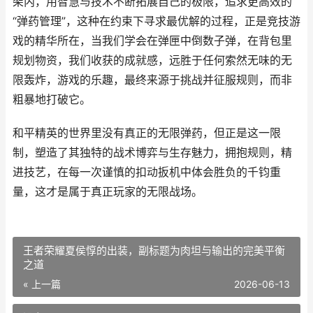
架内，用智慧与技术不断拓展自己的极限，追求更高效的
“弹药管理”，这种在约束下寻求最优解的过程，正是竞技游
戏的精华所在，当我们学会在弹匣中倒数子弹，在背包里
规划物资，我们收获的成就感，远胜于任何索然无味的无
限轰炸，游戏的乐趣，最终来源于挑战并征服规则，而非
粗暴地打破它。
和平精英的世界里没有真正的无限弹药，但正是这一限
制，塑造了其独特的战术博弈与生存魅力，拥抱规则，精
进技艺，在每一次谨慎的扣动扳机中体会胜负的千钧重
量，这才是属于真正玩家的无限战场。
王者荣耀夏侯惇的出装，副标题为肉坦与输出的完美平衡
之道
« 上一篇
2026-06-13