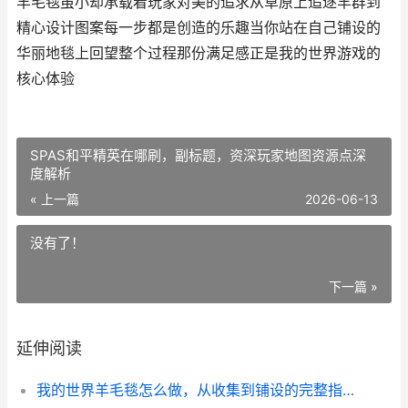
羊毛毯虽小却承载着玩家对美的追求从草原上追逐羊群到
精心设计图案每一步都是创造的乐趣当你站在自己铺设的
华丽地毯上回望整个过程那份满足感正是我的世界游戏的
核心体验
SPAS和平精英在哪刷，副标题，资深玩家地图资源点深
度解析
« 上一篇
2026-06-13
没有了！
下一篇 »
延伸阅读
我的世界羊毛毯怎么做，从收集到铺设的完整指南