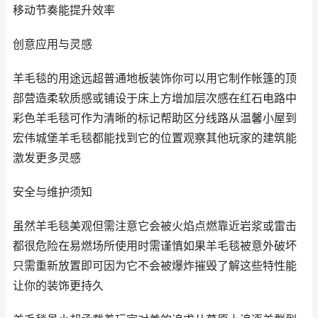
移动节奏能提升效率
创意应用与灵感
羊毛毯的用途远超普通地板装饰你可以用它制作帐篷的顶
部营造柔软质感或铺设于床上方增加层次感在红石电路中
彩色羊毛毯可作为清晰的标记帮助区分线路从温馨小屋到
宏伟城堡羊毛毯都能找到它的位置观察其他玩家的建筑能
激发更多灵感
安全与维护须知
虽然羊毛毯美观但需注意它会被火焰点燃靠近岩浆或雷击
都很危险在易燃场所使用时需谨慎如果羊毛毯被意外破坏
只需重新放置即可因为它不会被爆炸摧毁了解这些特性能
让你的装饰更持久