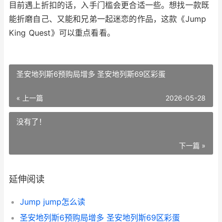
目前遇上折扣的话，入手门槛会更合适一些。想找一款既
能折磨自己、又能和兄弟一起迷恋的作品，这款《Jump
King Quest》可以重点看看。
圣安地列斯6预购局增多 圣安地列斯69区彩蛋
« 上一篇
2026-05-28
没有了！
下一篇 »
延伸阅读
Jump jump怎么读
圣安地列斯6预购局增多 圣安地列斯69区彩蛋