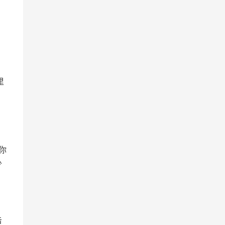
里
你
少
击