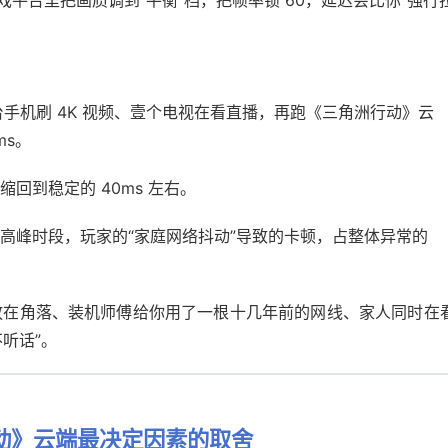
台手机刷 4K 视频、壹个电视在看直播，再跑《三角洲行动》云
ms。
回到稳定的 40ms 左右。
高峰时段，玩家的“家庭网络抖动”导致的卡顿，占整体异常的
放在角落、装机师傅给你用了一根十几年前的网线、家人同时在
听话”。
动》云端最决定因素的取舍