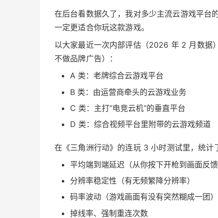
在后台看数据久了，我对多少主流云游戏平台
一定更适合你玩这款游戏。
以大家最近一次内部评估（2026 年 2 月
不做品牌广告）：
A 类：老牌综合云游戏平台
B 类：由运营商牵头的云游戏业务
C 类：主打“电竞云机”的垂直平台
D 类：综合视频平台里附带的云游戏频道
在《三角洲行动》的连玩 3 小时测试里，统计
平均端到端延迟（从你按下开枪到画面反馈
分辨率稳定性（有无频繁降分辨率）
码率波动（游戏画面有没有突然糊成一团）
掉线率、强制重连次数