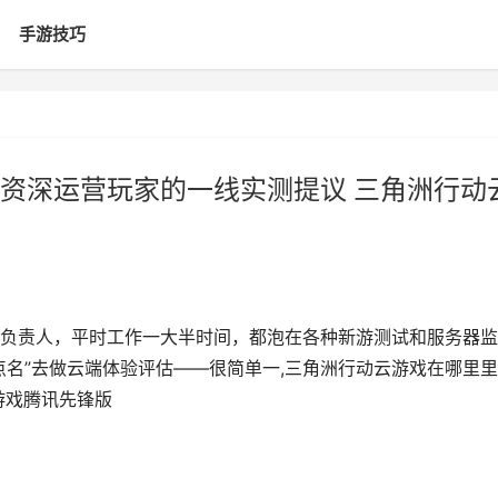
手游技巧
资深运营玩家的一线实测提议 三角洲行动
负责人，平时工作一大半时间，都泡在各种新游测试和服务器监
点名”去做云端体验评估——很简单一,三角洲行动云游戏在哪里
游戏腾讯先锋版