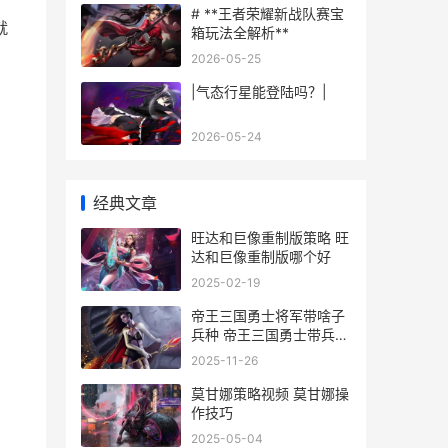
# **王者荣耀新战队赛宝
就
箱玩法全解析**
2026-05-25
，
|气态行星能登陆吗？|
2026-05-24
经典文章
旺达和巨像重制版策略 旺
达和巨像重制版哪个好
2025-02-19
帝王三国勇士将军带啥子
兵种 帝王三国勇士带兵有
什么加成
2025-11-26
莫甘娜策略视频 莫甘娜操
作技巧
2025-05-04