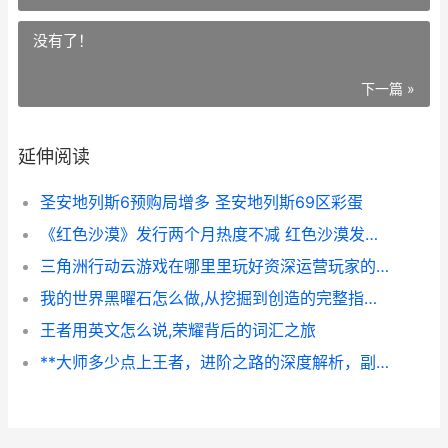
没有了！
下一篇 »
延伸阅读
圣安地列斯6预购局增多 圣安地列斯69区彩蛋
《红色沙漠》发行两个月热度不减 红色沙漠发型解锁
三角洲行动云游戏在哪里里玩好资深运营玩家的一线实测提议 三角洲行动云游戏腾讯先锋版
我的世界黑曜石怎么做,从挖掘到创造的完整指南,副标题,探索坚硬基石的核心法则
王者用英文怎么说,荣耀背后的词汇之旅
**大师多少点上王者，进阶之路的深度解析，副标题，从积分到境界的蜕变之旅**