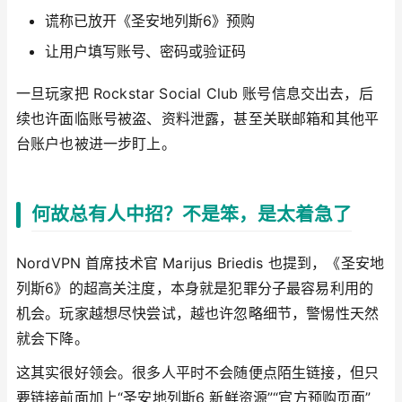
谎称已放开《圣安地列斯6》预购
让用户填写账号、密码或验证码
一旦玩家把 Rockstar Social Club 账号信息交出去，后
续也许面临账号被盗、资料泄露，甚至关联邮箱和其他平
台账户也被进一步盯上。
何故总有人中招？不是笨，是太着急了
NordVPN 首席技术官 Marijus Briedis 也提到，《圣安地
列斯6》的超高关注度，本身就是犯罪分子最容易利用的
机会。玩家越想尽快尝试，越也许忽略细节，警惕性天然
就会下降。
这其实很好领会。很多人平时不会随便点陌生链接，但只
要链接前面加上“圣安地列斯6 新鲜资源”“官方预购页面”