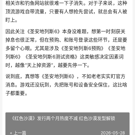
相关诈和钓鱼网站就很难一下子消失。对于子来说，这种
顶流游戏自带流量，只要有人想抢先尝试，就总会有人被
盯上。
因此关注《圣安地列斯6》本身没难题，想第一时刻获关
掉息也很正常，但在预购、和账号登录这些环节，还是要
多留个心眼。尤其是涉及《圣安地列斯6预购》《圣安地
列斯6》《圣安地列斯6测试资格》这类敏感决定因素词
时，越像“天上掉资源”，越要先停一下。
说到底，真想等《圣安地列斯6》，不如老老实实盯官方
消息。游戏还没玩到，先把账号和设备安全保住，这比啥
子都重要。
《红色沙漠》发行两个月热度不减 红色沙漠发型解锁
« 上一篇
2026-05-28