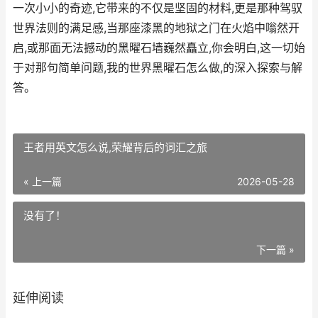
一次小小的奇迹,它带来的不仅是坚固的材料,更是那种驾驭
世界法则的满足感,当那座漆黑的地狱之门在火焰中嗡然开
启,或那面无法撼动的黑曜石墙巍然矗立,你会明白,这一切始
于对那句简单问题,我的世界黑曜石怎么做,的深入探索与解
答。
王者用英文怎么说,荣耀背后的词汇之旅
« 上一篇
2026-05-28
没有了！
下一篇 »
延伸阅读