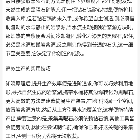
最直接获取黑曜石的方式是前往下界维度,在那里你能发现
天然生成的黑曜石矿脉,使用一把钻石镐耐心挖掘,便能将其
收集入库,但若钻石镐尚未入手,或你希望自主创造,则必须借
助流动的水与静止的岩浆源,当水流主动接触岩浆源方块时,
那炽热的岩浆便会瞬间冷却凝固,转化为漆黑的黑曜石,记住,
必须是水源触碰岩浆源,反之则只能得到普通的石头,这一细
节至关重要,它决定了你创造的成败。
高效生产的实用技巧
知晓原理后,提升生产效率便是进阶追求,你可以巧妙利用地
形,寻找自然生成的岩浆湖,携带水桶将其边缘转化为黑曜石,
更为高效的方法是建造简易生产装置,在地下挖掘一个空间,
放置岩浆源方块,然后从上方引导水流覆盖它,这样便能持续
产出,需要注意的是,采集黑曜石必须依赖钻石镐,其他工具皆
会徒劳无功,因此在尝试制作前,确保你已备好这关键的采集
工具,否则一切努力都将无法收获。