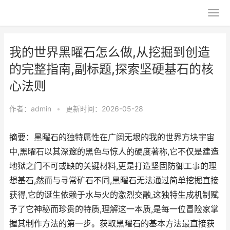
我的世界黑曜石怎么做,从挖掘到创造
的完整指南,副标题,探索坚硬基石的核
心法则
作者：
admin
•
更新时间：2026-05-28
摘要：黑曜石的独特属性在广阔无垠的我的世界方块宇宙
中,黑曜石以其深邃的黑色与惊人的硬度著称,它不仅是建造
地狱之门不可或缺的关键材料,更是打造坚固防御工事的理
想基石,然而与寻常矿石不同,黑曜石无法通过简单挖掘直接
获得,它的诞生依赖于水与火的激烈交融,这独特生成机制赋
予了它神秘而珍贵的特质,理解这一本质,是每一位冒险家掌
握其制作方法的第一步。获取黑曜石的基本方法最直接获