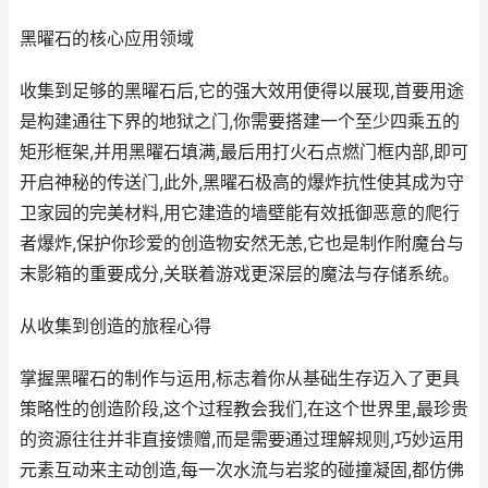
黑曜石的核心应用领域
收集到足够的黑曜石后,它的强大效用便得以展现,首要用途
是构建通往下界的地狱之门,你需要搭建一个至少四乘五的
矩形框架,并用黑曜石填满,最后用打火石点燃门框内部,即可
开启神秘的传送门,此外,黑曜石极高的爆炸抗性使其成为守
卫家园的完美材料,用它建造的墙壁能有效抵御恶意的爬行
者爆炸,保护你珍爱的创造物安然无恙,它也是制作附魔台与
末影箱的重要成分,关联着游戏更深层的魔法与存储系统。
从收集到创造的旅程心得
掌握黑曜石的制作与运用,标志着你从基础生存迈入了更具
策略性的创造阶段,这个过程教会我们,在这个世界里,最珍贵
的资源往往并非直接馈赠,而是需要通过理解规则,巧妙运用
元素互动来主动创造,每一次水流与岩浆的碰撞凝固,都仿佛