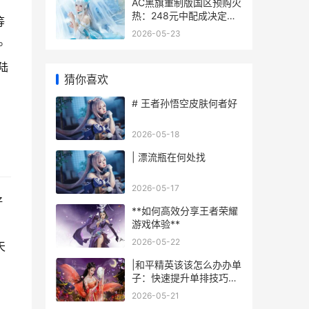
AC黑旗重制版国区预购火
热：248元中配成决定因
等
素优势 黑旗digital
2026-05-23
。
deluxe edition
陆
猜你喜欢
，
# 王者孙悟空皮肤何者好
2026-05-18
| 漂流瓶在何处找
2026-05-17
好
**如何高效分享王者荣耀
游戏体验**
2026-05-22
天
|和平精英该该怎么办办单
子：快速提升单排技巧的
攻略|
2026-05-21