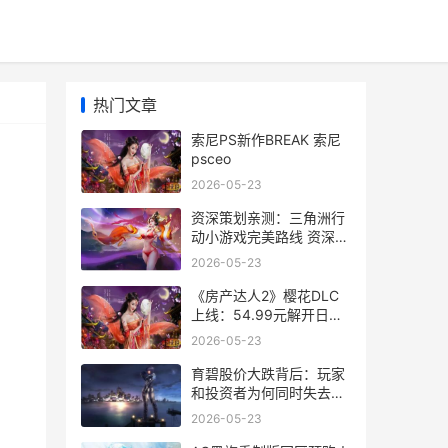
热门文章
索尼PS新作BREAK 索尼
psceo
2026-05-23
资深策划亲测：三角洲行
动小游戏完美路线 资深活
动策划
2026-05-23
《房产达人2》樱花DLC
上线：54.99元解开日式
翻新新内容 房产达人2无
2026-05-23
限金币中文版下载
育碧股价大跌背后：玩家
和投资者为何同时失去信
心 育碧大股东
2026-05-23