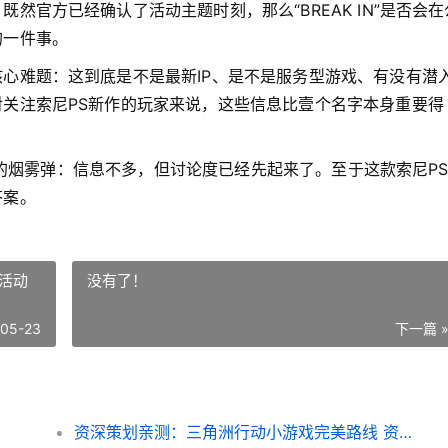
然官方已经确认了活动主题时刻，那么“BREAK IN”是否会在
的一件事。
心难题：这到底是不是最新IP、是不是服务型游戏、有没有潜
关注索尼PS新作的玩家来说，这些信息比壹个名字本身重要得
出来的烟雾弹：信息不多，但讨论度已经先起来了。至于这款索尼P
答案。
活动
没有了！
-05-23
下一篇 
资深策划亲测：三角洲行动小游戏完美路线 资深活动策划