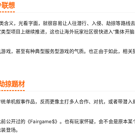
少联想
行进入”这类含义，光看字面，就很容易让人往潜行、入侵、劫掠等路线
类型项目上继续推进，这也让海外玩家社区很快进入“集体开脑
机游戏，甚至有种典型服务型游戏的气质。也正由于如此，相关
劫掠题材
传统单机叙事作品，反而更像主打多人合作、对抗，或者带潜入
公开过的《Fairgame$》。也有玩家怀疑，会不会是原本某
包装登场。