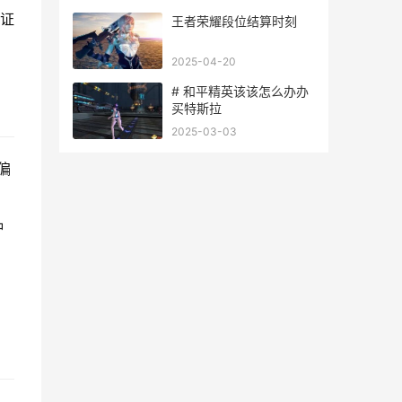
谜题
有证
王者荣耀段位结算时刻
2025-04-20
# 和平精英该该怎么办办
买特斯拉
2025-03-03
偏
种