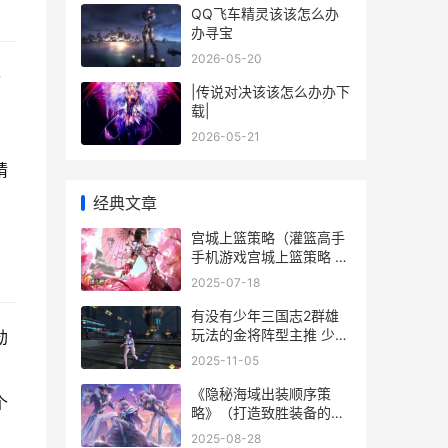
QQ飞车精灵该该怎么办
办寻宝
2026-05-20
去
|传说对决该该怎么办办下
载|
2026-05-21
猜
经典文章
宫城上篮策略（灌篮高手
手机游戏宫城上篮策略 宫
城投篮
2025-07-18
有没有少年三国志2群雄
玩法的金将阵型主推 少年
劫
三国行
2025-11-05
《隐秘海域出装顺序策
个
略》（打造致胜装备的决
定因素秘诀 神秘海域影子
2025-08-28