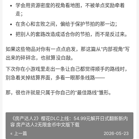
学会用资源密度的视角看地图，不被单点奖励牵着
走；
在贪心和言败之间，偏给于保护节拍的那一边；
把别人的套路改造成适合你的节拍，而不是反过来。
如果这些物品对你有一点点启发，那这篇从“内部视角”写
出来的碎碎念，也就算没白敲。
下次你在小游戏里走出一条让自己都觉得顺手的路线时，
别急着关掉结算界面，多看一眼那条线路——
那，很也许就是只属于你自己的“最佳路线”雏形。
《房产达人2》樱花DLC上线：54.99元解开日式翻新新内
容 房产达人2无限金币中文版下载
« 上一篇
2026-05-23