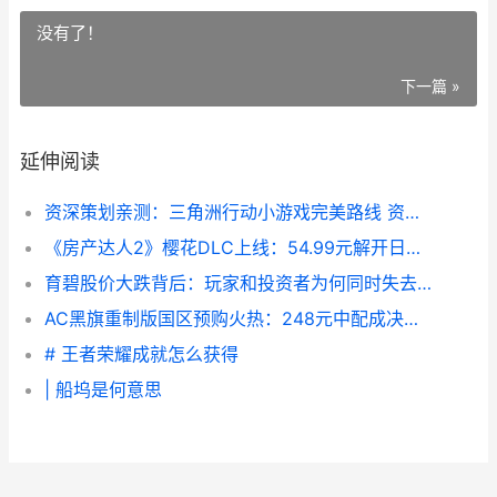
没有了！
下一篇 »
延伸阅读
资深策划亲测：三角洲行动小游戏完美路线 资深活动策划
《房产达人2》樱花DLC上线：54.99元解开日式翻新新内容 房产达人2无限金币中文版下载
育碧股价大跌背后：玩家和投资者为何同时失去信心 育碧大股东
AC黑旗重制版国区预购火热：248元中配成决定因素优势 黑旗digital deluxe edition
# 王者荣耀成就怎么获得
| 船坞是何意思