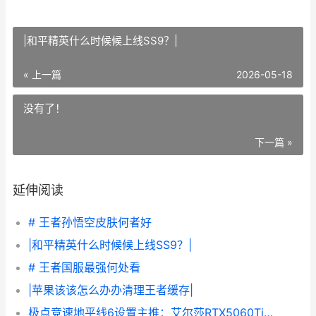
|和平精英什么时候候上线SS9？|
« 上一篇
2026-05-18
没有了！
下一篇 »
延伸阅读
# 王者孙悟空皮肤何者好
|和平精英什么时候候上线SS9？|
# 王者国服最强何处看
|苹果该该怎么办办清理王者缓存|
极点竞速地平线6设置主推：艾尔莎RTX5060Ti装机体验 地平线 极限竞速