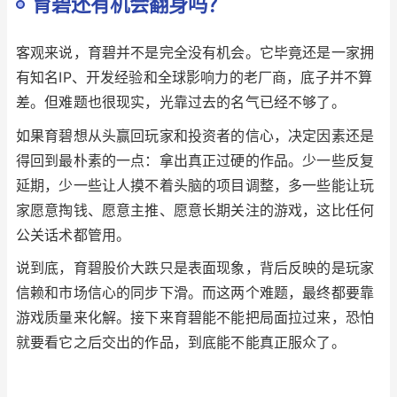
育碧还有机会翻身吗？
客观来说，育碧并不是完全没有机会。它毕竟还是一家拥
有知名IP、开发经验和全球影响力的老厂商，底子并不算
差。但难题也很现实，光靠过去的名气已经不够了。
如果育碧想从头赢回玩家和投资者的信心，决定因素还是
得回到最朴素的一点：拿出真正过硬的作品。少一些反复
延期，少一些让人摸不着头脑的项目调整，多一些能让玩
家愿意掏钱、愿意主推、愿意长期关注的游戏，这比任何
公关话术都管用。
说到底，育碧股价大跌只是表面现象，背后反映的是玩家
信赖和市场信心的同步下滑。而这两个难题，最终都要靠
游戏质量来化解。接下来育碧能不能把局面拉过来，恐怕
就要看它之后交出的作品，到底能不能真正服众了。