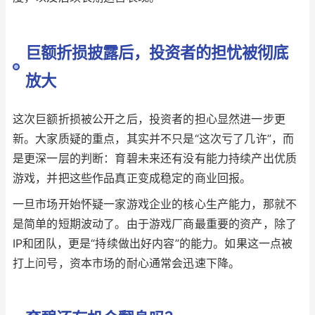
巨额折损披露后，投资者的担忧被彻底
放大
这次巨额折损被公开之后，投资者的担心显然进一步更
新。大家质疑的重点，其实并不只是“这次亏了几许”，而
是更深一层的判断：育碧未来还有没有能力持续产出优质
游戏，并把这些作品真正变成稳定的商业回报。
一旦市场开始怀疑一家游戏企业的核心生产能力，那就不
是简单的短期波动了。由于游戏厂商最重要的资产，除了
IP和团队，更是“持续做出好内容”的能力。如果这一点被
打上问号，资本市场的耐心通常会迅速下降。