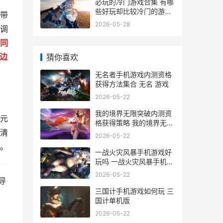
必玩的冷门游戏合集 有哪
些好玩却比较冷门的游戏
带
推荐
2026-05-28
调
同
边
猜你喜欢
无名者手机游戏内测资格
获得方法集合 无名 游戏
2026-05-22
我的境界无限突破内测资
元
格获得策略 我的境界无限
清
突破小说
2026-05-22
。
一战火灾风暴手机游戏好
玩吗 一战火灾风暴手机版
下载无需实名
2026-05-22
导
三国计手机游戏如何玩 三
国计单机版
2026-05-22