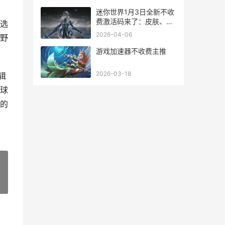
迷你世界1月3日全新不收
费激活码来了：皮肤、迷
选
你币与稀有道具别有失 迷
2026-04-06
野
你世界6月30日更新
游戏加速器不收费主推
2026-03-18
辑
球
的
»