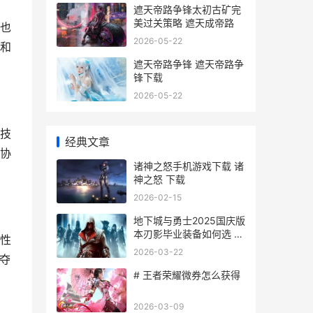
遮天帝路争锋太初古矿完
美过关策略 遮天成帝路
，也
2026-05-22
和
遮天帝路争锋 遮天帝路争
锋下载
2026-05-22
技
经典文章
协
诸神之怒手机游戏下载 诸
神之怒 下载
2026-02-15
地下城与勇士2025国庆版
本刃影毕业装备如何选 地
性
下城与勇士2025嘉年华是
2026-03-22
夺
什么时候
# 王者荣耀微券怎么获得
2026-03-09