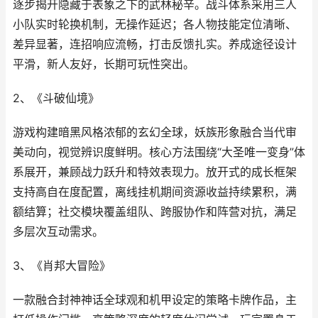
逐步揭开隐藏于表象之下的武林秘辛。战斗体系采用三人
小队实时轮换机制，无操作延迟；各人物技能定位清晰、
差异显著，连招响应流畅，打击反馈扎实。养成途径设计
平滑，新人友好，长期可玩性突出。
2、《斗破仙境》
游戏构建暗黑风格浓郁的玄幻全球，妖族形象融合当代审
美动向，视觉辨识度鲜明。核心方法围绕“大圣唯一变身”体
系展开，兼顾战力跃升和特效表现力。放开式的成长框架
支持高自在度配置，离线挂机期间资源收益持续累积，满
额结算；社交模块覆盖组队、跨服协作和阵营对抗，满足
多层次互动需求。
3、《肖邦大冒险》
一款融合封神神话全球观和机甲设定的策略卡牌作品，主