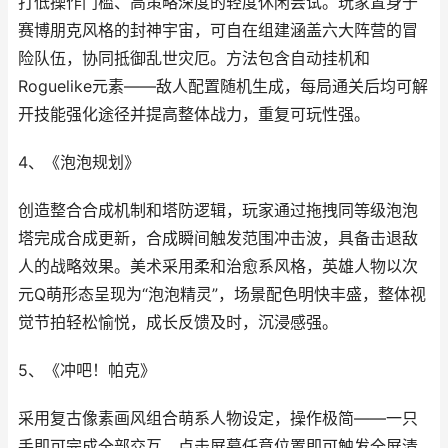
打低操作门槛、高策略深度的轻度休闲尝试。玩家置身于
赛博朋克风格的封神宇宙，可自在组建涵盖六大阵营的冒
险队伍，协同抵御乱世灾厄。方法包含自动挂机和
Roguelike元素——敌人配置随机生成，每局通关后均可解
开技能强化途径并提高整体战力，重复可玩性强。
4、《泡泡规划》
创造整合合成机制和塔防逻辑，玩家通过拖拽同等级泡泡
塔完成合成更新，合成瞬间触发范围冲击波，具备击退敌
人的战略效果。美术采用柔和治愈系风格，英雄人物以次
元Q萌形态呈现为“泡泡精灵”，场景配色明快丰盛，整体视
觉节拍轻松愉悦，成长反馈及时，沉浸感强。
5、《冲吧！帕克》
采用复古像素画风组合萌系人物设定，操作极简——一只
手即可完成全部交互，点击屏幕任意位置即可触发全屏清