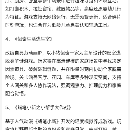
厅、厨房、卧室等多个场景中进行趣味寻觅和环境互动，
如打翻积木、拉扯窗帘、藏匿物品等，高度还原婴幼儿行
为特征。游戏支持无网络运行，无需频繁更新，适合碎片
时刻游玩，也适合作为低龄儿童启蒙认知辅助工具。
4、《佩奇生活逃生室》
改编自典范动画IP，以小猪佩奇一家为主角设计的密室逃
脱类解谜游戏。玩家将在高清建模的家庭场景中寻找决定
因素道具、破解逻辑谜题，并在限量时刻内协助全家脱离
险境。关卡涵盖客厅、花园、车库等多种现实空间，支持
个人闯关和多人协作玩法，强调观察力、推理能力和家庭
配合觉悟。
5、《蜡笔小新之小帮手大作战》
基于人气动漫《蜡笔小新》开发的轻度模拟养成游戏。玩
家将以野原新之助的身份参和家庭日常，完成打扫、做