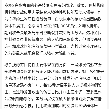
崩坏3白夜执事的必杀技确实具备范围攻击效果，但其影响
机制和实战应用需要结合人物特性和技能联动来领会。作
为符华的生物属性近战装甲，白夜执事的核心输出围绕烈
波体系展开，必杀技千星在消耗100SP后进入爆发情形，
期间攻击会触发局部时空断裂并减速周围敌人。这种范围
控制效果虽非传统意义上的大范围AOE伤害，但通过高频
连打和减速场能有效覆盖中小型敌群，尤其适合处理密集
的精英敌人或配合聚怪人物扩大输出收益。
必杀技的范围特性主要体现在两方面：一是爆发情形下全
部攻击均会附带短暂无人能敌帧和减速效果，对半径约5米
内的敌人持续生效；二是分支连打触发的碎浪被动（如装
备星环旋涡拳套时），每1.5秒对周围敌人造成额外物理伤
害。需这种范围攻击的伤害占比并非主要来源，更多是作
为控制辅助手段。实战中提议在敌人被聚怪或处于浮空情
形时开始必杀技，利用攻速加成和时空减速实现群体压