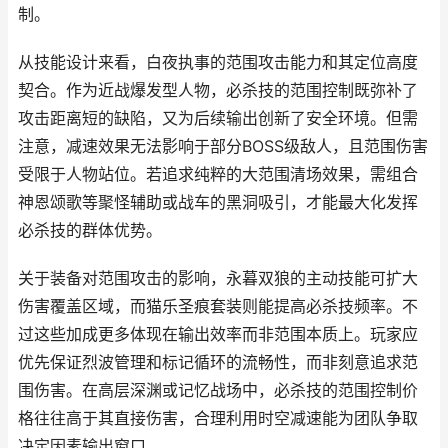
制。
从技能设计来看，白夜执事的范围攻击能力和其定位高度
契合。作为近战爆发型人物，必杀技的范围控制既弥补了
攻击距离短的缺陷，又为后续输出创新了安全环境。但需
注意，减速效果无法影响于部分BOSS级敌人，且范围伤害
受限于人物站位。若追求纯粹的大范围清场效果，需组合
神恩颂歌等聚怪辅助或战车的黑洞吸引，才能最大化发挥
必杀技的群体优势。
关于装备对范围攻击的影响，永暮双狼的主动技能可扩大
伤害覆盖区域，而猫乐圣痕套装则能提高必杀技频率。不
过这些加成更多体现在输出效率而非范围本质上。玩家应
优先保证烈波管理和标记循环的流畅性，而非刻意追求范
围伤害。在高层深渊或记忆战场中，必杀技的范围控制价
格往往高于其直接伤害，合理利用时空减速能为团队争取
决定因素输出窗口。