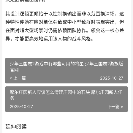
其设计逻辑更倾给于以控制换输出而非以范围换清场，这
种特性使她在应对单体强敌或中小型敌群时表现突出，但
在面对超大型场景时仍需依赖团队协作。领会这一核心差
异，才能更高效地运用该人物的战斗风格。
少年三国志2游戏中有哪些可用的将星 少年三国志2游族版
官网
« 上一篇
2025-10-27
摩尔庄园新人应该怎么清理庄园中的石块 摩尔庄园新人任
务
2025-10-27
下一篇 »
延伸阅读