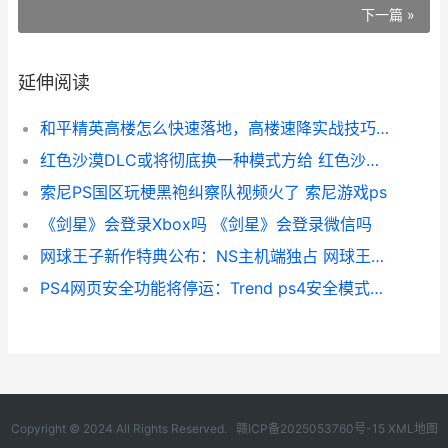
下一篇 »
延伸阅读
和平精英高楼怎么快速落地，高楼速降实战技巧全解析
红色沙漠DLC或将彻底换一种模式方给 红色沙漠发售
索尼PS国区玩梗黑袍纠察队视频火了 索尼游戏ps
《剑星》会登录Xbox吗 《剑星》会登录微信吗
网球王子新作特典公布：NS主机端独占 网球王子特典合集
PS4网页安全功能将停运：Trend ps4安全模式怎么退出视频
Copyright © 2024 All Rights Reserved.
赣ICP备2025053760号-15
XML地图