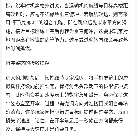
标，跳伞时机需格外讲究，当运输机的航线与目标高楼距
离较近时，应毫不犹豫地垂直俯冲，若航线较远，则需采
用“平飞接俯冲”的组合策略，即在跳伞后先以水平方向滑
翔，接近目标区域上空后再转为垂直俯冲，这要求玩家对
地图距离有敏锐的估算能力，过早或过晚转向都会导致落
地时间延误。
俯冲姿态的极致操控
进入俯冲阶段后，操控细节决定成败，将手机屏幕上的虚
拟摇杆持续向前推到底，保持角色头部朝下的极限俯冲姿
态，此时你会看到速度表上的数字急剧攀升，务必保持这
个姿态直至开伞，过程中需微调方向对准楼顶或阳台等精
确落点，许多玩家因担心错过目标而提前调整姿态，反而
损失了速度，记住，在开伞前最后一秒修正方向都来得
及，保持最大速度才是首要任务。