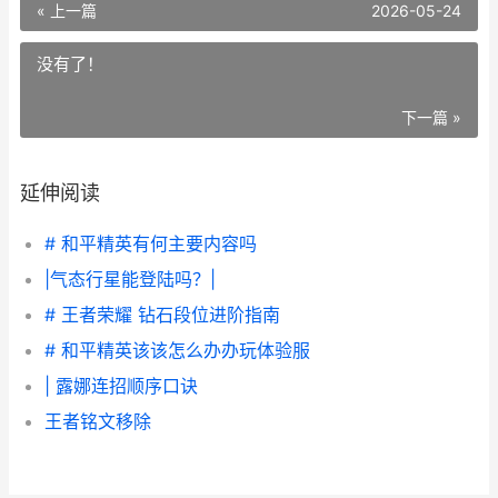
« 上一篇
2026-05-24
没有了！
下一篇 »
延伸阅读
# 和平精英有何主要内容吗
|气态行星能登陆吗？|
# 王者荣耀 钻石段位进阶指南
# 和平精英该该怎么办办玩体验服
| 露娜连招顺序口诀
王者铭文移除