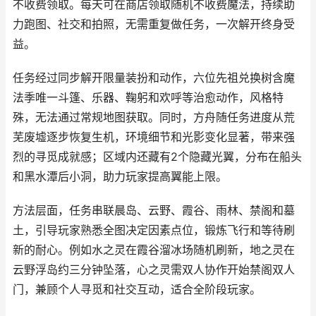
不收费领取。每天可在商店领取随机不收费魔法，持续助
力跑图、社交和拍照，无需重复做任务，一次解开终身受
益。
任务经过同步解开限量装扮和动作，六位先祖兑换树含魔
法季唯一斗篷、乐器、鞠躬和欢呼等治愈动作，风格特
殊，无法通过常规地图获取。同时，方舟随任务进度从荒
芜废墟逐步恢复生机，环境细节和光影变化显著，带来强
烈的寻觅成就感；区域内还藏有2个隐藏光翼，分布在船头
和黑水潭后小洞，助力玩家提高翼能上限。
方法层面，任务串联晨岛、云野、霞谷、雨林、禁阁和墓
土，引导玩家熟悉全图决定因素点位，锻炼飞行和等待刷
新的耐心。例如水之灵在霞谷溜冰场随机刷新，地之灵在
云野浮岛约三分钟坠落，心之灵需双人协作开始禁阁双人
门，兼顾个人寻觅和社交互动，适合全阶段玩家。