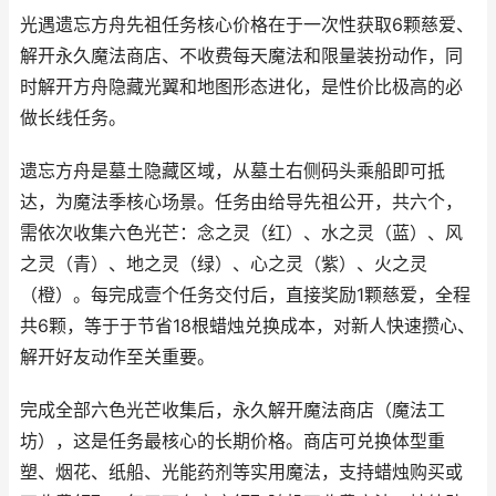
光遇遗忘方舟先祖任务核心价格在于一次性获取6颗慈爱、
解开永久魔法商店、不收费每天魔法和限量装扮动作，同
时解开方舟隐藏光翼和地图形态进化，是性价比极高的必
做长线任务。
遗忘方舟是墓土隐藏区域，从墓土右侧码头乘船即可抵
达，为魔法季核心场景。任务由给导先祖公开，共六个，
需依次收集六色光芒：念之灵（红）、水之灵（蓝）、风
之灵（青）、地之灵（绿）、心之灵（紫）、火之灵
（橙）。每完成壹个任务交付后，直接奖励1颗慈爱，全程
共6颗，等于于节省18根蜡烛兑换成本，对新人快速攒心、
解开好友动作至关重要。
完成全部六色光芒收集后，永久解开魔法商店（魔法工
坊），这是任务最核心的长期价格。商店可兑换体型重
塑、烟花、纸船、光能药剂等实用魔法，支持蜡烛购买或