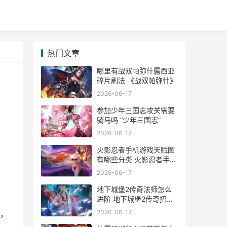
热门文章
哪里有战双帕弥什露西亚
碎片刷法 《战双帕弥什》
2026-06-17
参加少年三国志攻关需要
骑马吗 “少年三国志”
2026-06-17
火影忍者手机游戏天赋图
》
有哪些分类 火影忍者手机
游戏
2026-06-17
地下城堡2传奇法师怎么
进阶 地下城堡2传奇招募
券ss概率多少
2026-06-17
充，