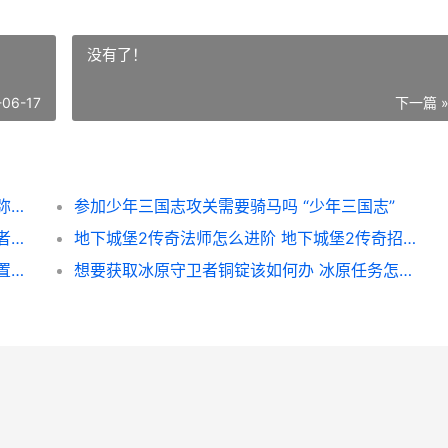
没有了！
-06-17
下一篇 
哪里有战双帕弥什露西亚碎片刷法 《战双帕弥什》
参加少年三国志攻关需要骑马吗 “少年三国志”
火影忍者手机游戏天赋图有哪些分类 火影忍者手机游戏
地下城堡2传奇法师怎么进阶 地下城堡2传奇招募券ss概率多少
放置江湖华山派策略怎么迎战强大的对手 放置江湖华山派技能前置
想要获取冰原守卫者铜锭该如何办 冰原任务怎么触发