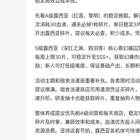
稳定高效且成本低。
先看A级露西亚（红莲、黎明）的稳定刷取。解
次消耗30血清，通关必掉1枚碎片，单日稳定3
开出露西亚碎片，提议每天必查，积少成多。凭
S级露西亚（深红之渊、鸦羽等）核心靠幻痛囚
每周上限30片，可稳定升至SSS+。获取幻痛
励；新人可打低级难度，保证基础产出，长期积
活动主题和宿舍派遣是重要补充。各类限时活动
提议换满。宿舍派遣商店可用遣测凭证买碎片，
速升阶。研发抽卡也能获取碎片，重复抽到人物
整体养成提议优先刷A级间章和每天商店，稳定
碎片及时拿，兼顾效率和成本。血清优先投入间
资源浪费。坚持这套节拍，露西亚各机体可快速