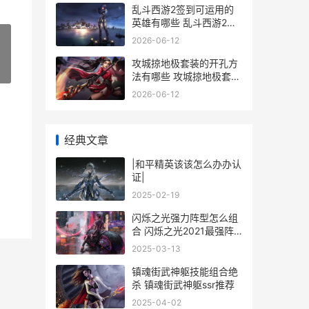
乱斗西游2签到可运用的
英雄有哪些 乱斗西游2签
到怎么领
2026-06-12
攻城掠地极套装的开孔方
»
法有哪些 攻城掠地极套装
最终升华效果
2026-06-12
经典文章
|和平精英该该怎么办办认
证|
2025-02-19
闪烁之光强力阵型怎么组
合 闪烁之光2021最强阵
容
2025-03-13
镇魂街武神躯技能组合绝
杀 镇魂街武神躯ssr推荐
2025-04-02