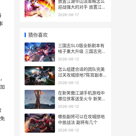
放置江湖华山派策略怎么
迎战强大的对手 放置江湖
华山派技能前置
每
2026-06-17
率
猜你喜欢
三国志SLG版全新剧本有
，
啥子重大升级 三国志完全
汉化版
2026-06-12
怎么组建合适的团队完美
过关攻城掠地7陈宫副本
，
如何组建一个较好的创业
2026-06-12
团队
加
在新笑傲江湖手机游戏中
哪位侠客送圣火令 新笑傲
江湖手游攻略大全
2026-06-12
舍
哪些副将可以在攻城掠地
免
中放战法 副将有几个
2026-06-12