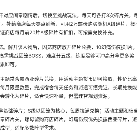
开对应间章剧情后，切换至挑战玩法，每天可各打3次碎片关，
片。补给商店每天零点刷新，可用2万螺母购买随机A级碎片，概
证商店每月前20片A级碎片有折扣，可按需兑换补充。
笼。解开该人物后，囚笼商店放开碎片兑换，10幻痛伤痕换1片
伤痕需挑战囚笼BOSS，难度分五级，练度足够可冲高分拿更多奖
累即可。
主题常含露西亚碎片兑换，用活动主题货币即可换取，性价比高
每月限量数量，完成宿舍每天任务和派遣可攒凭证，长期兑换能
会转化为碎片，适合快速补量，但需理智规划资源。
拿基础碎片；S级以囚笼为核心，每周拉满兑换；活动主题和宿
章碎片关，螺母留购商店碎片，幻痛伤痕优先换露西亚碎片，避
成型，适配多数阵型需求。