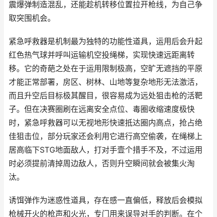
震爆弹制造混乱，还能趁机转移位置拉开枪线，为自己争
取突围机会。
紧急呼救器是机制最为独特的功能性道具，运用后会升起
红色热气球并呼叫运输机空投绳梯，实现快速远距离转
移。它的奇葩之处在于运用限制极高，空旷无遮挡的平原
才能正常部署，房区、树林、山地等复杂地形无法激活，
而且升空后目标极其醒目，很容易成为远处狙击枪的活靶
子。但在决赛圈刷在远离安全点位、毒圈收缩速度极快
时，紧急呼救器可以无视地形快速抵达圈内高点，抢占绝
佳狙击位，部分玩家还会利用它进行高空偷袭，在绳梯上
居高临下STG地面敌人，打对手壹个措手不及，不过运用
时必须提前清掉周边敌人，否则升空瞬间就会被集火淘
汰。
诱饵弹作为迷惑性道具，存在感一直偏低，释放后会模拟
枪械开火的枪声和火光，专门用来误导对手的判断。在个