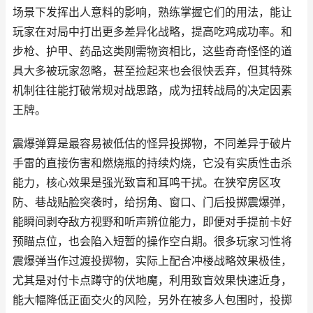
场景下发挥出人意料的影响，熟练掌握它们的用法，能让
玩家在对局中打出更多差异化战略，提高吃鸡成功率。和
步枪、护甲、药品这类刚需物资相比，这些奇奇怪怪的道
具大多被玩家忽略，甚至捡起来也会很快丢弃，但其特殊
机制往往能打破常规对战思路，成为扭转战局的决定因素
王牌。
震爆弹算是最容易被低估的怪异投掷物，不同差异于破片
手雷的直接伤害和燃烧瓶的持续灼烧，它没有实质性击杀
能力，核心效果是强光致盲和耳鸣干扰。在狭窄房区攻
防、巷战贴脸突袭时，给拐角、窗口、门后投掷震爆弹，
能瞬间剥夺敌方视野和听声辨位能力，即便对手提前卡好
预瞄点位，也会陷入短暂的操作空白期。很多玩家习性将
震爆弹当作过渡投掷物，实际上配合冲楼战略效果极佳，
尤其是对付卡点蹲守的伏地魔，利用致盲效果快速近身，
能大幅降低正面交火的风险，另外在被多人包围时，投掷