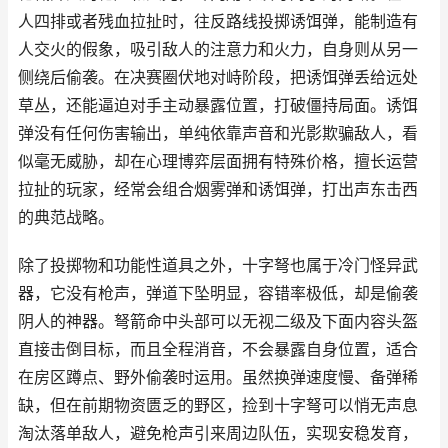
人四排或者残血拉扯时，往反路线投掷诱饵弹，能制造有
人交火的假象，吸引敌人的注意力和火力，自身则从另一
侧绕后偷袭。在决赛圈伏地对峙阶段，把诱饵弹丢给远处
草丛，还能逼迫对手主动暴露位置，打破僵持局面。诱饵
弹没有任何伤害输出，单纯依靠声音和光影欺骗敌人，看
似毫无威胁，却在心理博弈层面拥有特殊价格，擅长运营
拉扯的玩家，经常会组合烟雾弹和诱饵弹，打出声东击西
的典范战略。
除了投掷物和功能性道具之外，十字弩也属于冷门怪异武
器，它没有枪声，弹道下坠明显，容错率极低，却是偷袭
阴人的神器。弩箭命中头部可以无视二级及下面内容头盔
直接击倒目标，而且全程消音，不会暴露自身位置，适合
在房区蹲点、野外偷袭时运用。虽然换弹速度慢、备弹稀
缺，但在前期物资匮乏的野区，捡到十字弩可以悄无声息
淘汰落单敌人，避免枪声引来周边队伍，实现安稳发育，