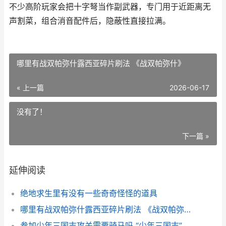
不少高阶玩家会把十字弩当作副武器，专门用于近距离无
声割菜，组合消音配件后，隐蔽性直接拉满。
哪里有战双帕弥什露西亚碎片刷法 《战双帕弥什》
« 上一篇
2026-06-17
没有了！
下一篇 »
延伸阅读
绝地求生里有没有一些奇奇怪怪的道具
哪里有战双帕弥什露西亚碎片刷法 《战双帕弥什》
参加少年三国志攻关需要骑马吗 “少年三国志”