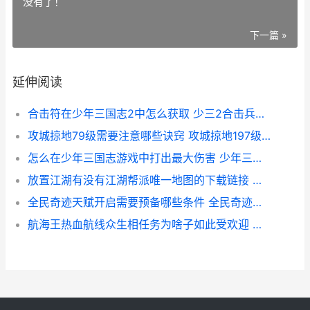
没有了！
下一篇 »
延伸阅读
合击符在少年三国志2中怎么获取 少三2合击兵符各国推荐
攻城掠地79级需要注意哪些诀窍 攻城掠地197级怎么过
怎么在少年三国志游戏中打出最大伤害 少年三国怎么换主将
放置江湖有没有江湖帮派唯一地图的下载链接 放置江湖任务攻略
全民奇迹天赋开启需要预备哪些条件 全民奇迹天赋加点全加满好吗
航海王热血航线众生相任务为啥子如此受欢迎 航海王热血航线藏宝图位置大全