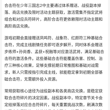
合击符在少年三国志2中主要通过体系赠送、战役副本掉
落、商店兑换及限时活动主题获取，激活需集齐指定武将
组合和对应兵符碎片，高阶合击符更依赖限时活动主题和
高阶商店兑换。
游戏初期会直接赠送凤鸣符、战象符、红颜符三种基础合
击符，完成主线剧情任务即可逐步解开，同时体系会赠送
步练师+孙尚香、孟获+祝融等对应激活武将，满足基础合
击符的激活条件。这些基础合击符能覆盖伤害、控制、治
疗三种核心效果，足够支撑前期日常推图和基础对战需
求，新人只需按指引完成主线，就能稳定拿到初期全部基
础合击符，无需额外投入资源。
常规获取核心途径为战役副本和各类商店兑换，是稳定获
取合击符碎片的决定因素。战役副本中，特定章节关卡会
定给掉落对应合击符碎片，每天重置挑战次数，刷满次数