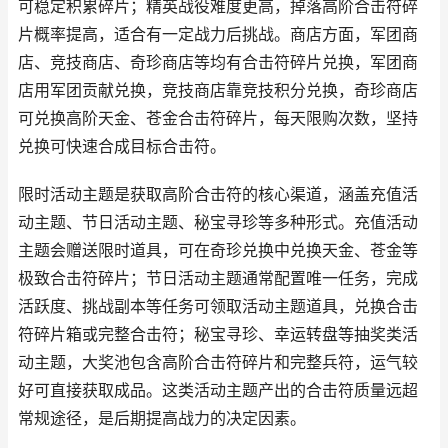
可稳定积累碎片；精英战役难度更高，掉落高阶合击符碎
片概率提高，适合有一定战力后挑战。商店方面，军团商
店、竞技商店、奇珍商店等均有合击符碎片兑换，军团商
店用军团贡献兑换，竞技商店靠竞技积分兑换，奇珍商店
可兑换高阶天金、苍金合击符碎片，每天限购次数，坚持
兑换可快速合成目标合击符。
限时活动主题是获取高阶合击符的核心渠道，涵盖充值活
动主题、节日活动主题、秘宝寻珍等多种形式。充值活动
主题会赠送限时道具，可在奇珍兑换中兑换天金、苍金等
极致合击符碎片；节日活动主题通常配置唯一任务，完成
活跃度、挑战副本等任务可领取活动主题道具，兑换合击
符碎片箱或完整合击符；秘宝寻珍、幸运转盘等抽奖类活
动主题，大奖池包含高阶合击符碎片和完整兵符，运气较
好可直接获取成品。这类活动主题产出的合击符质量远超
常规途径，是后期提高战力的决定因素。