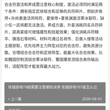
合击符激活和养成需注意核心制度，激活必须同时满足两
个条件：拥有指定武将组合和足够的兵符碎片，例如步练
师+孙尚香激活凤鸣符、夏侯惇+夏侯渊激活寒冰裂符，缺
少任一武将都无法激活。养成方面，升星消耗同名兵符碎
片，提高星级可增强属性和技能效果；强化消耗兵符精
华、铸造石等材料，材料可通过名将传、巨兽入侵等活动
主题获取，优先培养主力阵型对应的合击符，避免资源分
散。合理组合合击符和武将阵型，能最大化合击效果，比
如魏国控制流组合寒冰裂符、蜀国爆发流组合高伤输出
符，适配阵型才能发挥最大战力。
攻城掠地79级需要注意哪些诀窍 攻城掠地197级怎么过
« 上一篇
2026-06-01