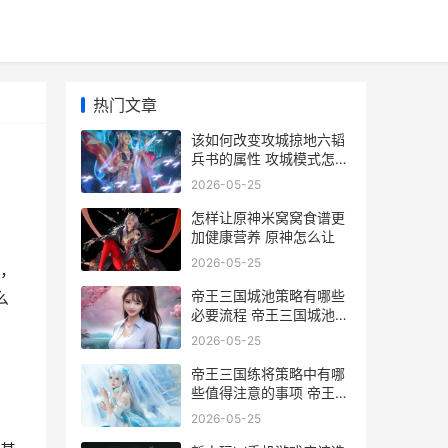
热门文章
该如何改变攻城掠地六韬
兵书的属性 攻城模式怎么
切换
2026-05-25
怎样让原神米窝窝食谱更
加健康营养 原神怎么让
2026-05-25
，
帝王三国城池策略有哪些
么
必要流程 帝王三国城池战
功如何成长
2026-05-25
帝王三国练将策略中有哪
些值得注意的事项 帝王三
国什么将领值得练
2026-05-25