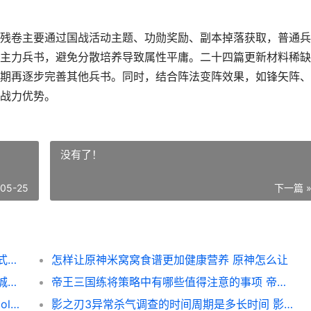
残卷主要通过国战活动主题、功勋奖励、副本掉落获取，普通兵
主力兵书，避免分散培养导致属性平庸。二十四篇更新材料稀缺
期再逐步完善其他兵书。同时，结合阵法变阵效果，如锋矢阵、
战力优势。
没有了！
-05-25
下一篇 
该如何改变攻城掠地六韬兵书的属性 攻城模式怎么切换
怎样让原神米窝窝食谱更加健康营养 原神怎么让
帝王三国城池策略有哪些必要流程 帝王三国城池战功如何成长
帝王三国练将策略中有哪些值得注意的事项 帝王三国什么将领值得练
新人玩lol手机游戏应该选择哪个英雄 新手玩lol手游
影之刃3异常杀气调查的时间周期是多长时间 影之刃3江湖事件调查异常杀气