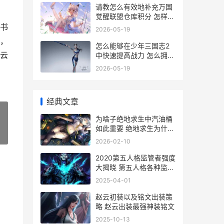
请教怎么有效地补充万国
觉醒联盟仓库积分 怎样可
以有效
书
2026-05-19
，
怎么能够在少年三国志2
云
中快速提高战力 怎么拥有
少年感
2026-05-19
经典文章
为啥子绝地求生中汽油桶
如此重要 绝地求生为什么
»
不能玩?
2026-02-10
2020第五人格监管者强度
大揭晓 第五人格各种监者
视频
2025-04-01
赵云初装以及铭文出装策
略 赵云出装最强神装铭文
2025-10-13