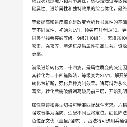
改变攻城掠地六韬兵书属性，核心是通过等级提
础属性、进阶属性和独特效果的综合优化，最终
等级提高和进度填充是改变六韬兵书属性的基础
等不同属性，初始为LV1，顶尖可升至LV10
同类型残卷突破等级。9级升10级时，需填充1
攻击、强攻等，填满进度后属性提高显著。资源
更高。
满级进阶转化为二十四篇，是属性质变的决定因
其转化为二十四篇阵法，等级变为SLV1，解
转化为斩断，强化兵种克制效果。诸葛辩为永久
葛辩。转化后需破解诸葛破局前三层，开始孔明
属性重铸和类型切换可精准匹配战斗需求。六韬
强攻替换为强防，适配不同武将定位。红色阵法
色位配文伐（血量/强防），战法将可选用兵道