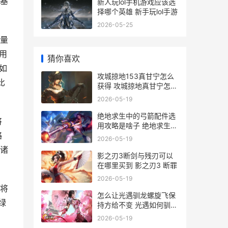
基
新人玩lol手机游戏应该选
择哪个英雄 新手玩lol手游
2026-05-25
量
用
猜你喜欢
如
攻城掠地153真甘宁怎么
比
获得 攻城掠地真甘宁怎么
过
2026-05-19
绝地求生中的弓箭配件选
将
用攻略是啥子 绝地求生中
略
的弓叫什么
2026-05-19
诸
影之刃3断剑与残刃可以
在哪里买到 影之刃3 断罪
2026-05-19
将
怎么让光遇驯龙螺旋飞保
绿
持方给不变 光遇如何驯龙
教程
，
2026-05-19