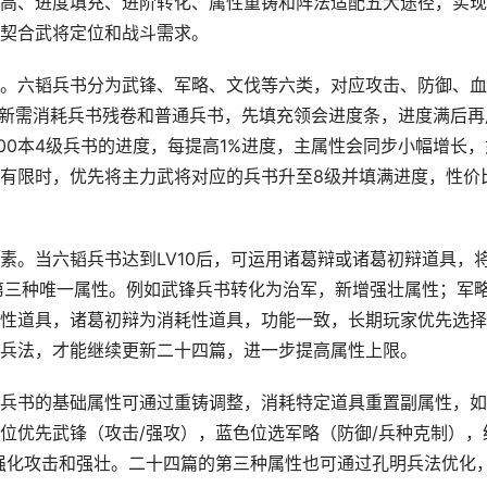
高、进度填充、进阶转化、属性重铸和阵法适配五大途径，实现
契合武将定位和战斗需求。
。六韬兵书分为武锋、军略、文伐等六类，对应攻击、防御、血
。更新需消耗兵书残卷和普通兵书，先填充领会进度条，进度满后再
000本4级兵书的进度，每提高1%进度，主属性会同步小幅增长，
有限时，优先将主力武将对应的兵书升至8级并填满进度，性价
素。当六韬兵书达到LV10后，可运用诸葛辩或诸葛初辩道具，
开第三种唯一属性。例如武锋兵书转化为治军，新增强壮属性；军
性道具，诸葛初辩为消耗性道具，功能一致，长期玩家优先选择
兵法，才能继续更新二十四篇，进一步提高属性上限。
兵书的基础属性可通过重铸调整，消耗特定道具重置副属性，如
位优先武锋（攻击/强攻），蓝色位选军略（防御/兵种克制），
强化攻击和强壮。二十四篇的第三种属性也可通过孔明兵法优化