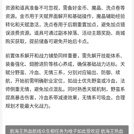
资源和道具准备不可忽视，需备好金币、魔晶、洗点卷等
资源。金币用于天赋界面解开和基础操作，魔晶辅助经验
转化和天赋激活，洗点卷用于后期重置加点，避免加点错
误浪费资源。道具可通过副本掉落、活动主题奖励、商城
购买获取，提前储备可避免开始后卡点。
前置体系解开和战力铺垫同样重要，需先解开技能体系、
装备强化、翅膀进阶等核心养成，确保基础战力达标。天
赋分野蛮、冷血、无情三系，分别对应输出、防御、续
航，开始前需明确职业定位，如战士优先野蛮或冷血，法
师侧重无情，避免加点混乱。同时熟悉天赋机制，野蛮系
提高暴击伤害，冷血系带减速效果，无情系可吸血，合理
规划才能最大化战力。
航海王热血航线众生相任务为啥子如此受欢迎 航海王热血