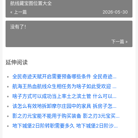
航线藏宝图位置大全
« 上一篇
2026-05-30
没有了！
下一篇 »
延伸阅读
全民奇迹天赋开启需要预备哪些条件 全民奇迹天赋加点全加满好吗
航海王热血航线众生相任务为啥子如此受欢迎 航海王热血航线藏宝图位置大全
啥子方式可以成功当上率土之滨土管 什么可以成为
该怎么有效地拆卸摩尔庄园中的家具 拆房子怎么拆最快
影之刃元宝能不能用于购买装备 影之刃3元宝买装备
地下城堡2日阶转职需要多久 地下城堡2日阶沙子怎么获得