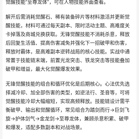
觉醒技能“至尊龙体”，可在人物技能界面查看。
解开后需消耗觉醒石、稀有装备碎片等材料激活并更新觉
醒技能，材料可通过每天副本、限时活动主题、高难度关
卡掉落及商城兑换获取。无锋觉醒技能不消耗杀意，释放
后回复生活值、提高伤害减免并强化下一招破甲和伤害，
释放时霸体，是高难副本逆转战局的核心技能。实战中通
常置于技能链末端，前置光龙突击、铁龙突击等技能叠加
破甲和增益，最大化觉醒爆发效果。
无锋觉醒技能的组合和循环优化是后期核心。心法优先选
择减冷却、加全部伤害的类型，如逆法行、圣音等，可将
觉醒技能冷却大幅缩短，实现高频释放。技能链设计需平
衡破甲、输出和觉醒循环，常见组合为踏剑而行→巨剑飞
旋→护体剑气→金龙剑→至尊龙体，兼顾杀意积累、破甲
和爆发，适配多数副本和对战场景。