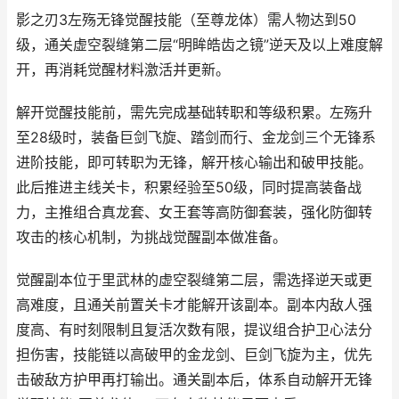
影之刃3左殇无锋觉醒技能（至尊龙体）需人物达到50
级，通关虚空裂缝第二层“明眸皓齿之镜”逆天及以上难度解
开，再消耗觉醒材料激活并更新。
解开觉醒技能前，需先完成基础转职和等级积累。左殇升
至28级时，装备巨剑飞旋、踏剑而行、金龙剑三个无锋系
进阶技能，即可转职为无锋，解开核心输出和破甲技能。
此后推进主线关卡，积累经验至50级，同时提高装备战
力，主推组合真龙套、女王套等高防御套装，强化防御转
攻击的核心机制，为挑战觉醒副本做准备。
觉醒副本位于里武林的虚空裂缝第二层，需选择逆天或更
高难度，且通关前置关卡才能解开该副本。副本内敌人强
度高、有时刻限制且复活次数有限，提议组合护卫心法分
担伤害，技能链以高破甲的金龙剑、巨剑飞旋为主，优先
击破敌方护甲再打输出。通关副本后，体系自动解开无锋