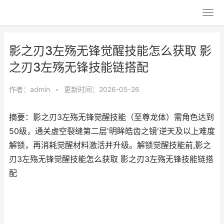
影之刃3左殇无锋觉醒技能怎么获取 影
之刃3左殇无锋技能链搭配
作者：
admin
•
更新时间：2026-05-26
摘要：影之刃3左殇无锋觉醒技能（至尊龙体）需角色达到
50级，通关虚空裂缝第二层'明眸皓齿之镜'逆天及以上难度
解锁，再消耗觉醒材料激活并升级。解锁觉醒技能前,影之
刃3左殇无锋觉醒技能怎么获取 影之刃3左殇无锋技能链搭
配