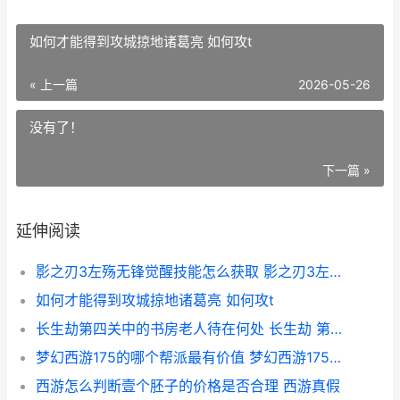
如何才能得到攻城掠地诸葛亮 如何攻t
« 上一篇
2026-05-26
没有了！
下一篇 »
延伸阅读
影之刃3左殇无锋觉醒技能怎么获取 影之刃3左殇无锋技能链搭配
如何才能得到攻城掠地诸葛亮 如何攻t
长生劫第四关中的书房老人待在何处 长生劫 第四关
梦幻西游175的哪个帮派最有价值 梦幻西游175哪年开放的
西游怎么判断壹个胚子的价格是否合理 西游真假