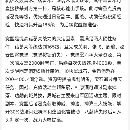
机触发轰雷术、落雷术、虚弱术或无效果，其中轰雷术可
直接秒杀对方第一排，是核心输出手段。此时需重点提高
诸葛亮等级，优先通过日常副本、国战、功勋任务积累经
验，快速将其升至165级，为后续觉醒做准备。
觉醒是提高诸葛亮战力的决定因素，需满足两大硬性条
件：诸葛亮等级达到165级，且完成关羽、张飞、周瑜、赵
云四将觉醒（觉醒按钮消失）。觉醒需消耗大量资源，第
一次触发需2000颗宝石，后续每次失败递增4000颗，单
次觉醒固定消耗5瓶杜康酒、10块屠城石，金币消耗在
200-400之间浮动。资源需提前规划储备，宝石通过每天
任务、国战、充值活动主题积累，杜康酒可通过副本掉
落、功勋商城兑换，屠城石主要来自军团活动主题、限时
副本。觉醒后诸葛亮获取神威、神速、神算三大技能，解
开30%战法闪避概率和逢凶化吉被动，八卦阵失败后可从
头判定一次，战力大幅提高。