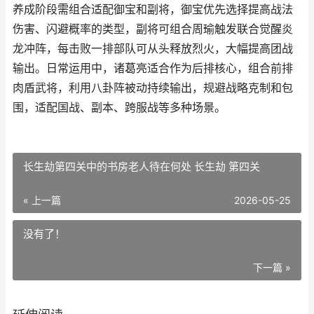
养成阶段需组合适配御宝和副将，御宝优先选择提高战法
伤害、闪避概率的类型，副将可组合周瑜触发联合觉醒炎
龙冲阵，每击败一排部队可从头释放烈火，大幅提高团战
输出。日常运用中，诸葛亮适合作为后排核心，组合前排
肉盾武将，利用八卦阵被动持续输出，规避战略克制和包
围，适配国战、副本、跨服战等多种场景。
长生劫第四关中的书房老人待在何处 长生劫 第四关
« 上一篇
2026-05-25
没有了！
下一篇 »