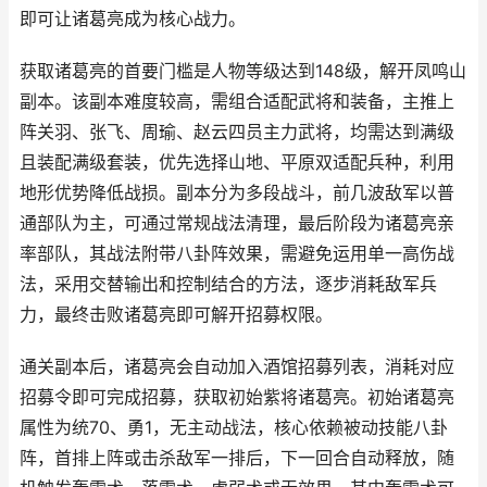
即可让诸葛亮成为核心战力。
获取诸葛亮的首要门槛是人物等级达到148级，解开凤鸣山
副本。该副本难度较高，需组合适配武将和装备，主推上
阵关羽、张飞、周瑜、赵云四员主力武将，均需达到满级
且装配满级套装，优先选择山地、平原双适配兵种，利用
地形优势降低战损。副本分为多段战斗，前几波敌军以普
通部队为主，可通过常规战法清理，最后阶段为诸葛亮亲
率部队，其战法附带八卦阵效果，需避免运用单一高伤战
法，采用交替输出和控制结合的方法，逐步消耗敌军兵
力，最终击败诸葛亮即可解开招募权限。
通关副本后，诸葛亮会自动加入酒馆招募列表，消耗对应
招募令即可完成招募，获取初始紫将诸葛亮。初始诸葛亮
属性为统70、勇1，无主动战法，核心依赖被动技能八卦
阵，首排上阵或击杀敌军一排后，下一回合自动释放，随