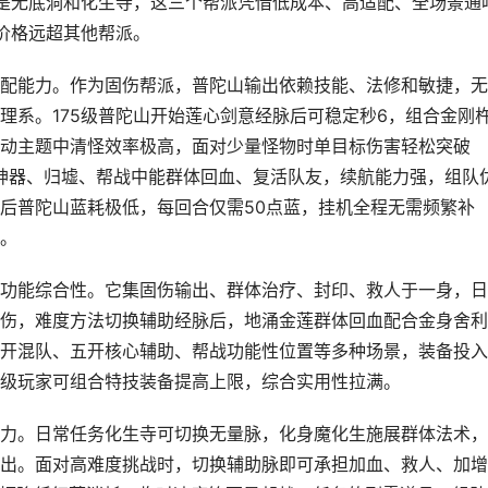
次是无底洞和化生寺，这三个帮派凭借低成本、高适配、全场景通
合价格远超其他帮派。
配能力。作为固伤帮派，普陀山输出依赖技能、法修和敏捷，无
理系。175级普陀山开始莲心剑意经脉后可稳定秒6，组合金刚
动主题中清怪效率极高，面对少量怪物时单目标伤害轻松突破
度神器、归墟、帮战中能群体回血、复活队友，续航能力强，组队
后普陀山蓝耗极低，每回合仅需50点蓝，挂机全程无需频繁补
。
功能综合性。它集固伤输出、群体治疗、封印、救人于一身，日
伤，难度方法切换辅助经脉后，地涌金莲群体回血配合金身舍利
开混队、五开核心辅助、帮战功能性位置等多种场景，装备投入
级玩家可组合特技装备提高上限，综合实用性拉满。
力。日常任务化生寺可切换无量脉，化身魔化生施展群体法术，
出。面对高难度挑战时，切换辅助脉即可承担加血、救人、加增