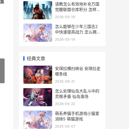
兼
请教怎么有效地补充万国
觉醒联盟仓库积分 怎样可
以有效
2026-05-19
怎么能够在少年三国志2
中快速提高战力 怎么拥有
少年感
2026-05-19
经典文章
安琪拉横扫峡谷 安琪拉走
哪条线
»
2025-09-21
怎么处理仙岛大乱斗中的
灵根矛盾 仙岛渔场
2026-05-22
萌系养猫手机游戏小猫爱
消除5 萌猫游戏
2025-05-07