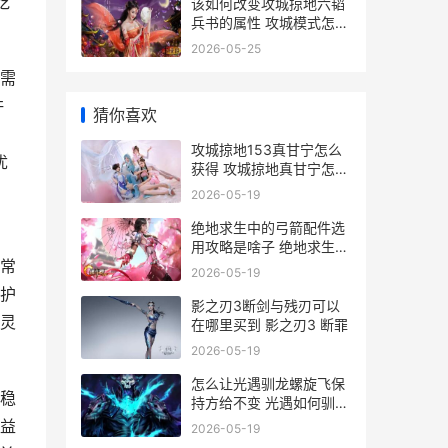
吃
该如何改变攻城掠地六韬
兵书的属性 攻城模式怎么
切换
2026-05-25
需
杵
猜你喜欢
攻城掠地153真甘宁怎么
优
获得 攻城掠地真甘宁怎么
过
2026-05-19
绝地求生中的弓箭配件选
用攻略是啥子 绝地求生中
常
的弓叫什么
2026-05-19
护
影之刃3断剑与残刃可以
灵
在哪里买到 影之刃3 断罪
2026-05-19
怎么让光遇驯龙螺旋飞保
稳
持方给不变 光遇如何驯龙
教程
益
2026-05-19