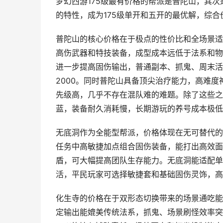
梦幻西游175级最有价格的帮派是普陀山，其
的特性，成为175级单开和五开的最优解，综
普陀山的核心价格在于极点的性价比和全场景适
高伤武器和特技装备，成型成本远低于法系和物
进一步提高固伤输出，普通副本、抓鬼、周末活
2000。同时普陀山具备顶尖治疗能力，高难
先级高，几乎不存在混队难的难题。除了这些之
蓝，装备耐久消耗慢，长期游玩的养号成本极低
无底洞作为全能型帮派，价格体现在无可替代的
任务中高敏捷加点组合固伤装备，能打出高效面
盾，可大幅提高团队生存能力。无底洞能适配单
活，平民玩家可选择敏捷套和基础固伤灵饰，高
化生寺的价格在于双形态切换带来的场景通吃能
定输出能媲美传统法系，抓鬼、场景刷怪效率突