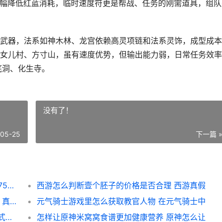
能大幅降低红蓝消耗，临时速度符更是帮战、任务的刚需道具，组队
武器，法系如神木林、龙宫依赖高灵项链和法系灵饰，成型成本
女儿村、方寸山，虽有速度优势，但输出能力弱，日常任务效率
底洞、化生寺。
没有了！
-05-25
下一篇 
梦幻西游175的哪个帮派最有价值 梦幻西游175哪年开放的
西游怎么判断壹个胚子的价格是否合理 西游真假
全民奇迹2中尤达任务如何触发呢 全民奇迹2 真实身份
元气骑士游戏里怎么获取教官人物 在元气骑士中
该如何改变攻城掠地六韬兵书的属性 攻城模式怎么切换
怎样让原神米窝窝食谱更加健康营养 原神怎么让