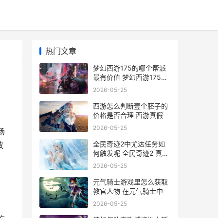
热门文章
梦幻西游175的哪个帮派
最有价值 梦幻西游175哪
年开放的
2026-05-25
西游怎么判断壹个胚子的
价格是否合理 西游真假
2026-05-25
场
全民奇迹2中尤达任务如
放
何触发呢 全民奇迹2 真实
身份
2026-05-25
元气骑士游戏里怎么获取
教官人物 在元气骑士中
2026-05-25