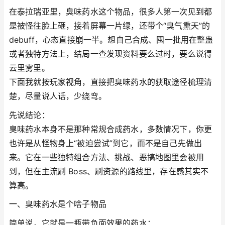
在泰拉瑞亚里，臭味药水这个物品，很多人第一次见到都
是被怪往脸上砸，接着屏幕一片绿，还带个“臭气熏天”的
debuff，心态直接崩一半。想自己合成、囤一批用在整蛊
或者独特方法上，结局一查发现资料要么过时，要么说得
云里雾里。
下面我就按玩家视角，直接把臭味药水的获取途径梳理清
楚，尽量说人话，少绕弯。
先说结论：
臭味药水本身不是那种常规合成药水，多数情况下，你更
也许是从怪物身上“被迫尝试”到它，而不是自己先做出
来。它在一些独特组合方法、挑战、恶搞地图里会被用
到，但在主流刷 Boss、刷资源的路线里，存在感其实不
算高。
一、臭味药水是个啥子物品
简单说，它就是一瓶带负面效果的药水：