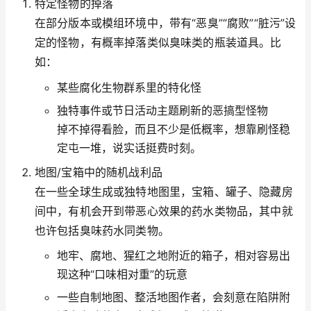
特定怪物的掉落
在部分版本或模组环境中，带有“恶臭”“腐败”“脏污”设
定的怪物，有概率掉落类似臭味类的瓶装道具。比
如：
某些腐化生物群系里的特化怪
独特事件或节日活动主题刷新的恶搞型怪物
掉不掉得看脸，而且不少是低概率，想靠刷怪稳
定屯一堆，说实话挺费时刻。
地图/宝箱中的随机战利品
在一些全球生成或独特地图里，宝箱、罐子、隐藏房
间中，有机会开到带恶心效果的药水类物品，其中就
也许包括臭味药水同类物。
地牢、腐地、猩红之地附近的箱子，相对容易出
现这种“口味相对重”的玩意
一些自制地图、整活地图作者，会刻意在陷阱附