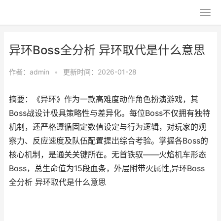
异环Boss全分析 异环取代是什么意思
作者：
admin
•
更新时间：2026-01-28
摘要：《异环》作为一款高难度动作角色扮演游戏，其
Boss战设计极具策略性与差异化。每位Boss不仅拥有独特
机制，还严格遵循固定数值设定与行为逻辑，对玩家的观
察力、反应速度及队伍配置提出综合考验。掌握各Boss的
核心机制，是通关关键所在。无首铁驭——火焰机车形态
Boss，总生命值为15段血条，外层附带火属性,异环Boss
全分析 异环取代是什么意思