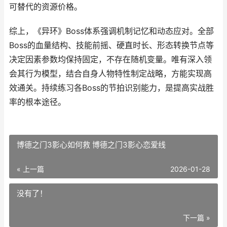
可替代的资源价格。
综上，《异环》Boss体系强调机制记忆和动态应对。全部
Boss的血量结构、技能前摇、硬直时长、形态转换节点等
决定因素参数均保持固定，不存在随机变量。唯有深入领
会其行为模型，结合自身人物特性制定战略，方能实现高
效通关。持续练习各Boss的节拍识别能力，是提高实战胜
率的根本途径。
博德之门3影心如何救 博德之门3影心恋爱线
« 上一篇
2026-01-28
没有了！
下一篇 »