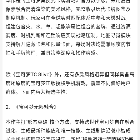
本作是《宝可梦集换式卡牌游戏》官方数字版，采用复古
像素融合高清渲染的美术风格，完整收录历代卡牌图鉴及
制度机制。玩家可在全球实时匹配体系中参和天梯对战，
组建包含火、水、草、超能等属性组合的套牌，通过资源
调度、时机判断和连锁响应实现战略压制。地图寻觅模块
支持解开隐藏卡包和限量卡面，每场对决均需兼顾攻防节
拍和手牌管理，兼具策略深度和操作爽感。
除《宝可梦TCGlive》外，还有多款风格迥异但同样具备高
度还原度的宝可梦正版授权手机游戏，覆盖不同偏好用户
群体。下面内容为精选主推：
2、《宝可梦无限融合》
本作主打“形态突破”核心方法，支持跨世代宝可梦自在融合
进化，生成最新种族值和唯一技能。主线剧情沿袭小智成
长主线并拓展平行宇宙设定，新增“镜像道馆”“裂隙联盟”等