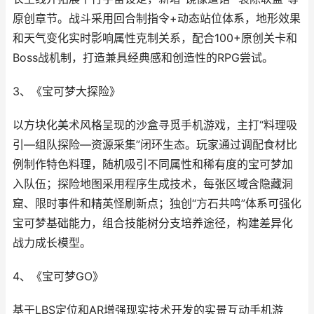
原创章节。战斗采用回合制指令+动态站位体系，地形效果
和天气变化实时影响属性克制关系，配合100+原创关卡和
Boss战机制，打造兼具经典感和创造性的RPG尝试。
3、《宝可梦大探险》
以方块化美术风格呈现的沙盒寻觅手机游戏，主打“料理吸
引—组队探险—资源采集”闭环生态。玩家通过调配食材比
例制作特色料理，随机吸引不同属性和稀有度的宝可梦加
入队伍；探险地图采用程序生成技术，每张区域含隐藏洞
窟、限时事件和精英怪刷新点；独创“方石共鸣”体系可强化
宝可梦基础能力，组合技能树分支培养途径，构建差异化
战力成长模型。
4、《宝可梦GO》
基于LBS定位和AR增强现实技术开发的实景互动手机游