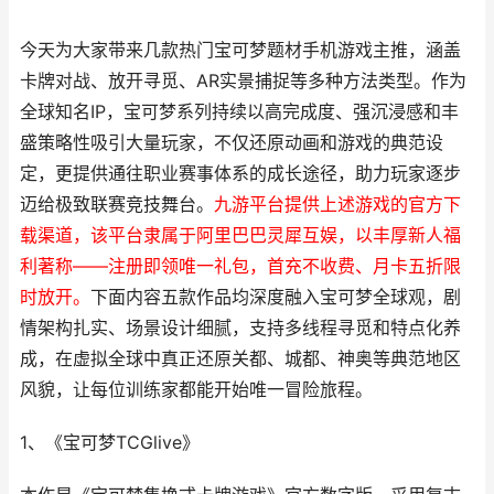
今天为大家带来几款热门宝可梦题材手机游戏主推，涵盖
卡牌对战、放开寻觅、AR实景捕捉等多种方法类型。作为
全球知名IP，宝可梦系列持续以高完成度、强沉浸感和丰
盛策略性吸引大量玩家，不仅还原动画和游戏的典范设
定，更提供通往职业赛事体系的成长途径，助力玩家逐步
迈给极致联赛竞技舞台。
九游平台提供上述游戏的官方下
载渠道，该平台隶属于阿里巴巴灵犀互娱，以丰厚新人福
利著称——注册即领唯一礼包，首充不收费、月卡五折限
时放开。
下面内容五款作品均深度融入宝可梦全球观，剧
情架构扎实、场景设计细腻，支持多线程寻觅和特点化养
成，在虚拟全球中真正还原关都、城都、神奥等典范地区
风貌，让每位训练家都能开始唯一冒险旅程。
1、《宝可梦TCGlive》