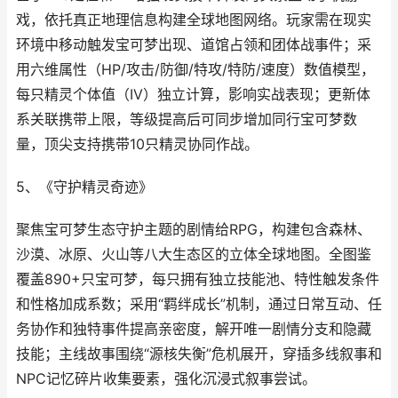
戏，依托真正地理信息构建全球地图网络。玩家需在现实
环境中移动触发宝可梦出现、道馆占领和团体战事件；采
用六维属性（HP/攻击/防御/特攻/特防/速度）数值模型，
每只精灵个体值（IV）独立计算，影响实战表现；更新体
系关联携带上限，等级提高后可同步增加同行宝可梦数
量，顶尖支持携带10只精灵协同作战。
5、《守护精灵奇迹》
聚焦宝可梦生态守护主题的剧情给RPG，构建包含森林、
沙漠、冰原、火山等八大生态区的立体全球地图。全图鉴
覆盖890+只宝可梦，每只拥有独立技能池、特性触发条件
和性格加成系数；采用“羁绊成长”机制，通过日常互动、任
务协作和独特事件提高亲密度，解开唯一剧情分支和隐藏
技能；主线故事围绕“源核失衡”危机展开，穿插多线叙事和
NPC记忆碎片收集要素，强化沉浸式叙事尝试。