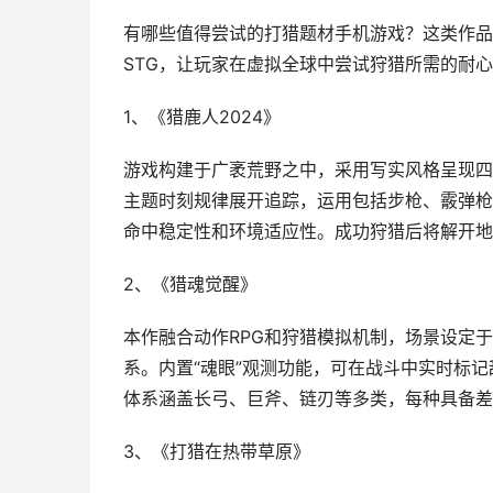
有哪些值得尝试的打猎题材手机游戏？这类作品
STG，让玩家在虚拟全球中尝试狩猎所需的耐
1、《猎鹿人2024》
游戏构建于广袤荒野之中，采用写实风格呈现四
主题时刻规律展开追踪，运用包括步枪、霰弹枪
命中稳定性和环境适应性。成功狩猎后将解开地
2、《猎魂觉醒》
本作融合动作RPG和狩猎模拟机制，场景设定
系。内置“魂眼”观测功能，可在战斗中实时标
体系涵盖长弓、巨斧、链刃等多类，每种具备差
3、《打猎在热带草原》