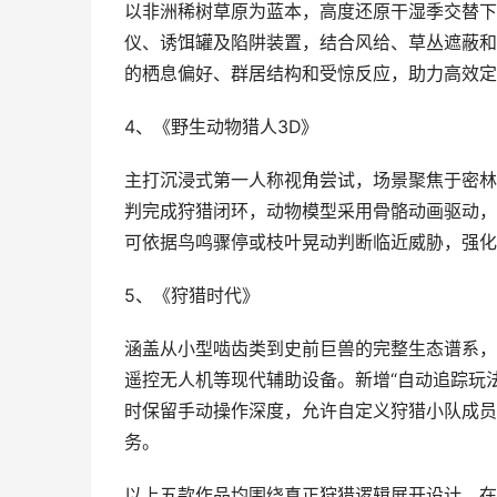
以非洲稀树草原为蓝本，高度还原干湿季交替下
仪、诱饵罐及陷阱装置，结合风给、草丛遮蔽和
的栖息偏好、群居结构和受惊反应，助力高效定
4、《野生动物猎人3D》
主打沉浸式第一人称视角尝试，场景聚焦于密林
判完成狩猎闭环，动物模型采用骨骼动画驱动，
可依据鸟鸣骤停或枝叶晃动判断临近威胁，强化
5、《狩猎时代》
涵盖从小型啮齿类到史前巨兽的完整生态谱系，
遥控无人机等现代辅助设备。新增“自动追踪玩
时保留手动操作深度，允许自定义狩猎小队成员
务。
以上五款作品均围绕真正狩猎逻辑展开设计，在