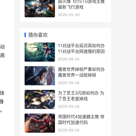
超火爆飞行STG游戏主推
最新飞行游戏
2026-05-30
猜你喜欢
11对战平台延迟高如何办
动
11对战平台网速慢的原因
高
2026-05-24
魔兽世界掉帧严重如何办
魔兽世界一动就掉帧
2026-05-24
体
为了吾王2闪退如何办 为
了吾王老是掉线
器
2026-05-24
。
帝国时代4加速器主推 帝
国时代加速代码
2026-05-24