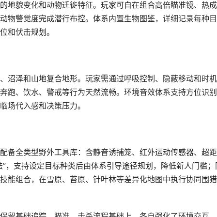
的地貌变化和动物迁徙特征。玩家可自在组合高倍瞄准镜、热成
动物警觉度完成潜行布控。体系内置生物图鉴，详细记录每种目
位和伏击规划。
、沼泽和山地复合地形。玩家需通过呼吸控制、隐蔽移动和时机
奔跑、饮水、警戒等行为天然流畅。环境音效体系支持方位识别
临场代入感和决策压力。
配备全类型野外工具库：含静音诱捕笼、红外运动传感器、超距
法”，支持设定目标种类后由体系引导途径规划，降低新人门槛；
技能组合，在雪原、苔原、针叶林等差异化地图中执行协同围猎
保留基础追踪、瞄准、击杀流程基础上，各自强化了环境交互、