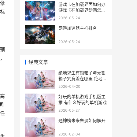
像
游戏卡在加载界面如何办
游戏卡在加载界动画怎么
标
办
2026-05-24
网游加速器主推排名
2026-05-24
预
，
经典文章
绝地求生有锁箱子与无锁
箱子究竟差在哪里 绝地求
生国际服上锁的皮箱
2026-04-20
离
好玩的单机游戏手机版主
推 有什么好玩的单机游戏
同
2026-05-27
任
通神榜未来鲁淡如何解开
2026-02-04
生