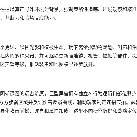
往往以真正野外环境为背景，强调策略性追踪、环境观察和精准
心、判断力和临场反应能力。
季更迭、晨昏光影和植被生态。玩家需依据动物足迹、叫声和活
在内的多种火器，并可逐项更新瞄准镜、枪管、握把等部件，提
区声望等级，推动装备和地图权限逐步放开。
于阴郁深邃的远古荒原，巨型异兽拥有独立AI行为逻辑和部位弱点
记敌方脆弱区域并反馈伤害反馈曲线，辅助玩家制定连招节拍。武
异化攻击前摇、硬直和属性加成，适配不同操作偏好和战略定位