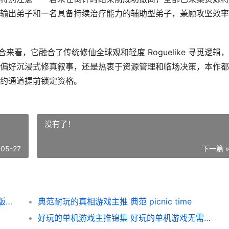
输出弟子和一名具备持续治疗能力的辅助型弟子，兼顾攻坚效率
来看，它融合了传统修仙全球观和轻度 Roguelike 寻觅逻辑
偏好沉浸式修真叙事，还是热衷于资源管理和临场决策，本作都
约通道提前锁定资格。
没有了！
-05-27
下一篇 
修仙宗门搜打撤好玩吗 修仙宗门搜打撤最新版本更新包
典范耐玩的真相游戏主推 典范 picnic time
好玩的单机游戏主推锦集 好玩的单机游戏无需网络