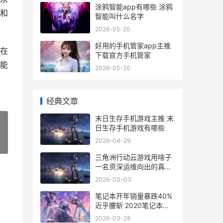
涂鸦智能app有哪些 涂鸦
和
智能叫什么名字
2026-05-20
好用的手机管家app主推
，在
下载官方手机管家
能
2026-05-20
经典文章
末日生存手机游戏主推 末
日生存手机游戏有哪些
2026-04-29
»
三角洲行动云游戏用啥子
一名资深运维向出的真心
提议 三角洲行动云游戏立
2026-03-03
即玩
笔记本开年销量暴跌40%
近乎腰斩 2020笔记本电
脑销量统计
2026-03-28