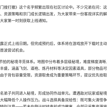
门搜打撤》这个名字频繁出现在社区讨论中。不少兄弟在问：这
、资源策略和宗门成长逻辑出发，为大家带来一份客观详实的解
大家第一时刻获取上线通知。
露正式上线日期。但完成预约后，体系将在游戏放开下载时主动
首波尝试机会。
高节拍的秘境寻觅体系。地图中分布着多层级秘境，难度梯度清晰
丰盛，涵盖飞剑、道袍、炼丹材料等决定因素道具，部分物品可
由于背包容量受限，资源取舍成为重要策略环节，提议优先拾取
名弟子共同进入秘境，形成协同作战单元。遭遇敌对玩家或秘境
大幅降低个人操作压力。战斗选择具备双给性：既可集火清怪争
特别注意——若未在倒计时结束前成功撤离，全部已采集资源将