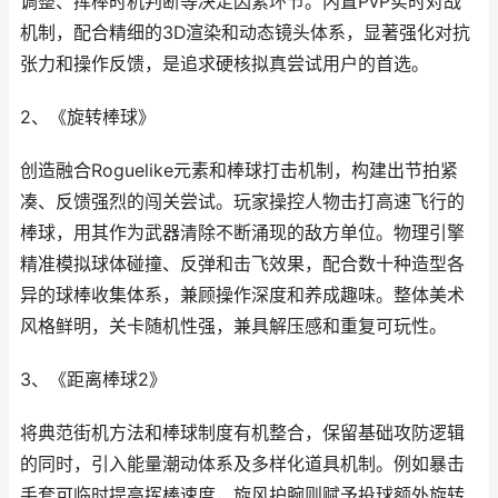
调整、挥棒时机判断等决定因素环节。内置PvP实时对战
机制，配合精细的3D渲染和动态镜头体系，显著强化对抗
张力和操作反馈，是追求硬核拟真尝试用户的首选。
2、《旋转棒球》
创造融合Roguelike元素和棒球打击机制，构建出节拍紧
凑、反馈强烈的闯关尝试。玩家操控人物击打高速飞行的
棒球，用其作为武器清除不断涌现的敌方单位。物理引擎
精准模拟球体碰撞、反弹和击飞效果，配合数十种造型各
异的球棒收集体系，兼顾操作深度和养成趣味。整体美术
风格鲜明，关卡随机性强，兼具解压感和重复可玩性。
3、《距离棒球2》
将典范街机方法和棒球制度有机整合，保留基础攻防逻辑
的同时，引入能量潮动体系及多样化道具机制。例如暴击
手套可临时提高挥棒速度，旋风护腕则赋予投球额外旋转