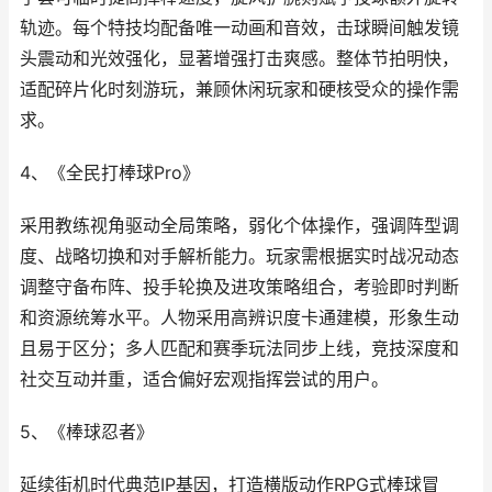
轨迹。每个特技均配备唯一动画和音效，击球瞬间触发镜
头震动和光效强化，显著增强打击爽感。整体节拍明快，
适配碎片化时刻游玩，兼顾休闲玩家和硬核受众的操作需
求。
4、《全民打棒球Pro》
采用教练视角驱动全局策略，弱化个体操作，强调阵型调
度、战略切换和对手解析能力。玩家需根据实时战况动态
调整守备布阵、投手轮换及进攻策略组合，考验即时判断
和资源统筹水平。人物采用高辨识度卡通建模，形象生动
且易于区分；多人匹配和赛季玩法同步上线，竞技深度和
社交互动并重，适合偏好宏观指挥尝试的用户。
5、《棒球忍者》
延续街机时代典范IP基因，打造横版动作RPG式棒球冒