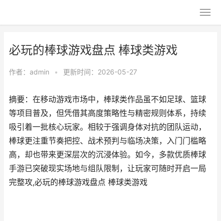
必玩的棒球游戏盘点 棒球类游戏
作者：
admin
•
更新时间：2026-05-27
摘要：在移动游戏市场中，棒球类作品虽不如足球、篮球
等项目普及，但凭借其高度策略性与精密规则体系，持续
吸引着一批核心玩家。相较于强调身体对抗的团队运动，
棒球更注重节奏把控、战术预判与临场决策，入门门槛略
高，却也带来更深层次的沉浸体验。如今，多款优质棒球
手游已突破现实场地与组队限制，让玩家可随时开启一局
完整攻,必玩的棒球游戏盘点 棒球类游戏