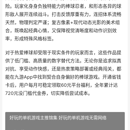
险。玩家化身身负独特能力的棒球忍者，和形态各异的球
形敌人展开连续战斗。打击反馈厚重有力，连招体系流畅
天然，物理判定严谨；复古像素+现代动态光影的美术组
合，既唤起经典心情，又保障视觉清晰度和动作识别效
率，形成特殊风格标签。
对于热爱棒球却受限于现实条件的玩家而言，这些作品提
供了低门槛、高质量的数字替代方法。无论你是追求拟真
对抗、享受动作快感，还是热衷策略部署或经典闯关，都
能在九游App中找到契合自身偏好的棒球游戏。开通省钱
卡后，用户每月可稳定领取60元平台福利，全年累计达
720元没门槛代金券，切实降低尝试成本。
好玩的单机游戏主推锦集 好玩的单机游戏无需网络