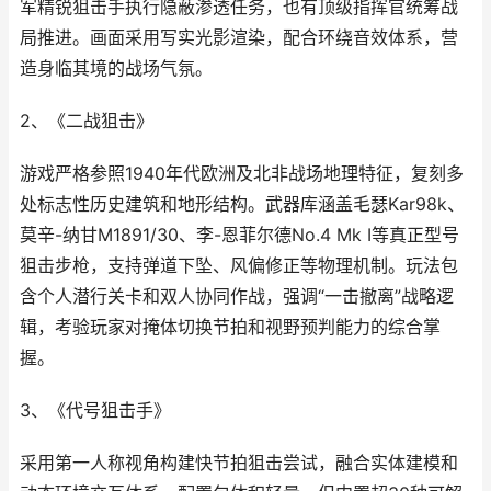
军精锐狙击手执行隐蔽渗透任务，也有顶级指挥官统筹战
局推进。画面采用写实光影渲染，配合环绕音效体系，营
造身临其境的战场气氛。
2、《二战狙击》
游戏严格参照1940年代欧洲及北非战场地理特征，复刻多
处标志性历史建筑和地形结构。武器库涵盖毛瑟Kar98k、
莫辛-纳甘M1891/30、李-恩菲尔德No.4 Mk I等真正型号
狙击步枪，支持弹道下坠、风偏修正等物理机制。玩法包
含个人潜行关卡和双人协同作战，强调“一击撤离”战略逻
辑，考验玩家对掩体切换节拍和视野预判能力的综合掌
握。
3、《代号狙击手》
采用第一人称视角构建快节拍狙击尝试，融合实体建模和