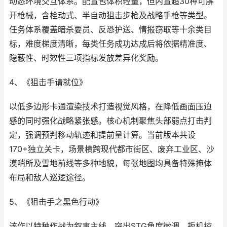
动态环境交互体系。配置包体积轻量，但内置超30种可解
开枪械，含栓动式、半自动狙击步枪及战略手枪等类型。
任务体系覆盖暗杀要员、反恐护送、情报窃取等十余类目
标，难度梯度清晰，每类任务成功达成后将依据精准度、
隐蔽性、时效性三项指标发放差异化奖励。
4、《狙击手请就位》
以低多边形卡通渲染技术打造视觉风格，在降低画面压迫
感的同时强化战略紧张感。核心机制聚焦头部弱点打击判
定，强调预判移动轨迹和提前量计算。当前版本共设
170+独立关卡，场景横跨现代都市街区、废弃工业区、沙
漠哨所及雪地前线等多种地貌，每张地图均具备特殊掩体
布局和敌人巡逻途径。
5、《狙击手之黑色行动》
该作以特种作战为叙事主线，突出STG角度微调、扳机控