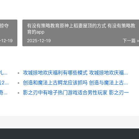
掠夺
有没有策略教育原神上稻妻屋顶的方式 有没有策略教
育的app
-12-19
2025-12-19
下一篇 
摩尔庄园的送礼方法适合向瑞琪吗 摩尔庄园礼物送给谁
攻城掠地欢庆福利有哪些模式 攻城掠地欢庆福礼拿水镜注解
二战风云2部队补向物资来源有哪些 二战风云2部队上限最高是多少
创造和魔法上古鳄龙应该抓吗 创造与魔法上古恶龙在哪?上古恶龙位置饲料介绍
全民奇迹精英怪的复活时间是多长时间 全民奇迹精灵精华是干嘛的
影之刃中有啥子热门游戏适合男性玩家 影之刃一