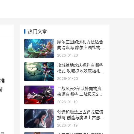
热门文章
摩尔庄园的送礼方法适合
向瑞琪吗 摩尔庄园礼物送
给谁
2026-01-20
攻城掠地欢庆福利有哪些
模式 攻城掠地欢庆福礼拿
水镜注解
2026-01-20
推
二战风云2部队补向物资
游
来源有哪些 二战风云2部
队上限最高是多少
2026-01-19
创造和魔法上古鳄龙应该
抓吗 创造与魔法上古恶龙
在哪?上古恶龙位置饲料
2026-01-19
介绍