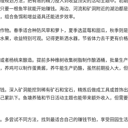
理规划方法，把有限的精力投入到收益顶尖的活动主题中。初期
只要一根鱼竿就能开始赚钱。海边、河流和矿洞附近的湖泊都是
，组合鱼饵和增益道具还能进步效率。
作物。春季适合种防风草和萝卜，夏季选蓝莓和甜瓜，秋季则是
水果，收益特别可观。记得更新洒水器，节省体力去干更有价格
或者杨桃来酿造。提前多种橡树收集树脂制作酿酒桶，批量生产
，养鸡可以制作蛋黄酱，养牛能生产奶酪，虽然前期投入大，但
钱。深入矿洞能挖到稀有矿石和宝石，精炼后做成工具或首饰出
己累趴下。鱼塘养殖和节日活动主题也能带来额外收入，但需要
。多尝试不同方法，找到最适合自己的赚钱节拍，享受田园生活