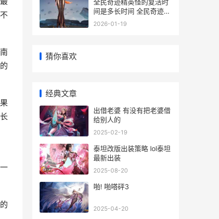
最
全民奇迹精英怪的复活时
间是多长时间 全民奇迹精
不
灵精华是干嘛的
2026-01-19
南
猜你喜欢
的
经典文章
果
出借老婆 有没有把老婆借
长
给别人的
2025-02-19
泰坦改版出装策略 lol泰坦
最新出装
一
2025-08-20
啪! 啪嗒砰3
的
2025-04-20