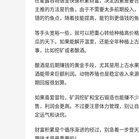
在星露谷物语里快速积累财富，决定因素是要合
主推的方法是钓鱼，由于不需要太多前期投入，
错的钓鱼点，随着技能提高，能钓到更值钱的鱼
等手头宽裕一些，就可以把重心转给种植高价格
瓜的天下。如果能解开温室，还能全年种植上古
事，比如挖矿或者酿酒。
酿酒是后期赚钱的黄金手段，尤其是用上古水果
酒能带来巨额利润。动物养殖也是稳定收入来源
期回报很划算。
如果喜爱冒险，矿洞挖矿和宝石锻造也能赚不少
售，利润会更高。不过要注意体力管理，别让自
定运气和诀窍。
财富积累是个循序渐进的经过，别急着一步登天
趣味才是最重要的！