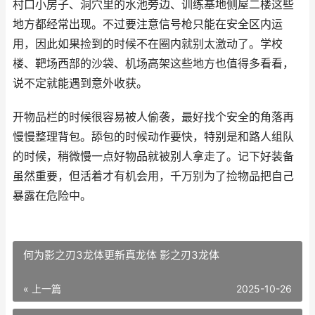
村口小房子、洞穴里的水池旁边、训练基地侧屋二楼这些
地方都经常出现。不过要注意信号枪只能在安全区内运
用，因此如果捡到的时候不在圈内就别太激动了。学校
楼、靶场西部的沙袋、机场高架这些地方也值得多看看，
说不定就能遇到意外收获。
开物品栏的时候很容易被人偷袭，最好找个安全的角落再
慢慢整理背包。舔包的时候动作要快，特别是和路人组队
的时候，稍微慢一点好物品就被别人拿走了。记下好装备
虽然重要，但活着才有机会用，千万别为了捡物品把自己
暴露在危险中。
何为影之刃3龙体更新真龙体 影之刃3龙体
« 上一篇
2025-10-26