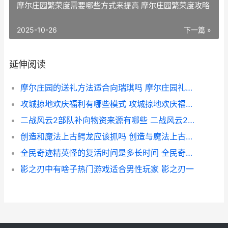
摩尔庄园繁荣度需要哪些方式来提高 摩尔庄园繁荣度攻略
2025-10-26
下一篇 »
延伸阅读
摩尔庄园的送礼方法适合向瑞琪吗 摩尔庄园礼物送给谁
攻城掠地欢庆福利有哪些模式 攻城掠地欢庆福礼拿水镜注解
二战风云2部队补向物资来源有哪些 二战风云2部队上限最高是多少
创造和魔法上古鳄龙应该抓吗 创造与魔法上古恶龙在哪?上古恶龙位置饲料介绍
全民奇迹精英怪的复活时间是多长时间 全民奇迹精灵精华是干嘛的
影之刃中有啥子热门游戏适合男性玩家 影之刃一