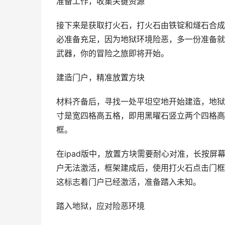
准备工作，收集关键资源
接下来是获取打火石，打火石由铁锭和燧石合成
必准备充足，因为地狱环境险恶，多一份准备就
武器，你的冒险之旅即将开始。
建造门户，精准放置方块
材料齐备后，寻找一处平坦空地开始建造，地狱
寸是宽四格高五格，即用黑曜石竖立两个四格高
框。
在ipad版中，放置方块需要耐心对准，长按
户无法激活，框架建成后，使用打火石点击门框
这标志着门户已经激活，准备踏入未知。
踏入地狱，应对险恶环境