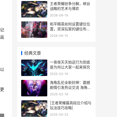
王者荣耀纷争分解，峡谷
战略的艺术与博弈
身
2026-06-19
和平精英如何设置键位位
置，资深玩家的键位布局
记
哲学，副标题，指尖战场
2026-06-15
返
致胜之道
经典文章
一夜夜天天拍这行为到底
是为何让大家一起来探究
以
2025-02-19
海角乱伦全新封神：震撼
剧情引发热议交流 海角杂
更
谈
2025-02-19
|王者荣耀最高段位介绍与
玩法技巧攻略|
2025-05-22