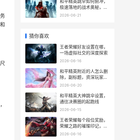
和平精英跳伞如何俯冲，
极速落地的战术奥秘，副
标题，掌握俯冲技巧决胜
务
2026-06-21
开局
和
猜你喜欢
王者荣耀好友设置在哪，
一场虚拟社交的深度探索
2026-06-16
尺
和平精英附近的人怎么删
除，副标题，资深玩家详
解社交功能净化指南
2026-06-20
门
和平精英大神跳伞设置，
通往决赛圈的起跑线
，
2026-06-15
王者荣耀每个段位奖励，
荣耀之路的璀璨印记，副
标题，段位征程中的成长
2026-06-16
与收获