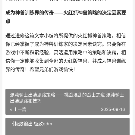
成为神兽训练界的传奇——火红抓神兽策略的决定因素要
点
通过进修这篇文章小编将所提供的火红抓神兽策略，相信
你已经掌握了成为神兽训练家的决定因素诀窍。只要你在
游戏中不断积累经验，灵活运用策略中的策略和诀窍，相
信你一定能够收集到全部的火红版神兽，并成为神兽训练
界的传奇！希望兄弟们游戏愉快！
混沌骑士出装思路策略——挑战混乱的战士之道 混沌骑士
出装思路和技巧
« 上一篇
2025-09-16
《极致输出 极致edm