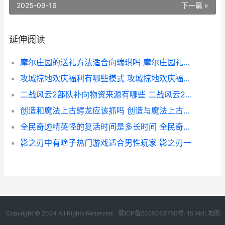
2025-09-16
下一篇 »
延伸阅读
摩尔庄园的送礼方法适合向瑞琪吗 摩尔庄园礼物送给谁
攻城掠地欢庆福利有哪些模式 攻城掠地欢庆福礼拿水镜注解
二战风云2部队补向物资来源有哪些 二战风云2部队上限最高是多少
创造和魔法上古鳄龙应该抓吗 创造与魔法上古恶龙在哪?上古恶龙位置饲料介绍
全民奇迹精英怪的复活时间是多长时间 全民奇迹精灵精华是干嘛的
影之刃中有啥子热门游戏适合男性玩家 影之刃一
Copyright © 2024 All Rights Reserved.
赣ICP备2025053760号-15
XML地图