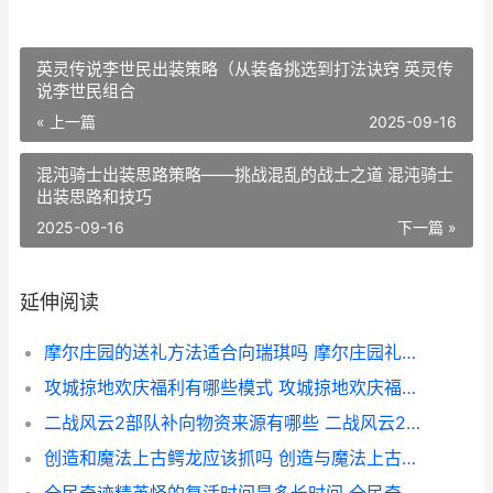
英灵传说李世民出装策略（从装备挑选到打法诀窍 英灵传
说李世民组合
« 上一篇
2025-09-16
混沌骑士出装思路策略——挑战混乱的战士之道 混沌骑士
出装思路和技巧
2025-09-16
下一篇 »
延伸阅读
摩尔庄园的送礼方法适合向瑞琪吗 摩尔庄园礼物送给谁
攻城掠地欢庆福利有哪些模式 攻城掠地欢庆福礼拿水镜注解
二战风云2部队补向物资来源有哪些 二战风云2部队上限最高是多少
创造和魔法上古鳄龙应该抓吗 创造与魔法上古恶龙在哪?上古恶龙位置饲料介绍