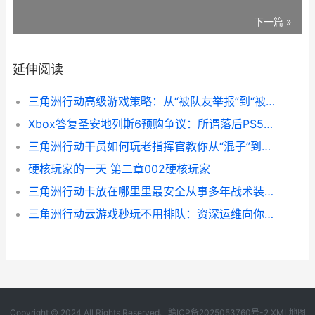
下一篇 »
延伸阅读
三角洲行动高级游戏策略：从“被队友举报”到“被队友指名带飞”的那一步 三角洲行动高级维修怎么解锁
Xbox答复圣安地列斯6预购争议：所谓落后PS5八倍并非真正销量 xbox360圣安地列斯
三角洲行动干员如何玩老指挥官教你从“混子”到高段位核心 三角洲行动干员怎么解锁
硬核玩家的一天 第二章002硬核玩家
三角洲行动卡放在哪里里最安全从事多年战术装备的我只认这3种做法 三角洲行动卡放卡包里会掉吗
三角洲行动云游戏秒玩不用排队：资深运维向你的真体验和避坑指导 三角洲行动云游戏手机版
Copyright © 2024 All Rights Reserved.
赣ICP备2025053760号-2
XML地图