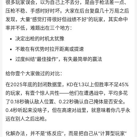
很多玩家误会，以为自己上不去分，是由于枪法差一点、
压枪不稳、手感时好时坏。大家在后台复盘几十万局之后
发现，大量“感觉打得很好但战绩不好”的玩家，其实命中
率并不低，难题出在三个地方：
决定出枪的时机太犹豫
不敢在有优势时拉开距离或提速
过度纠结“最佳操作”，有失最简单的赢法
给你壹个大家做过的对比：
在2025年底的封闭数据里，KD在1.3以上但胜率不足45%
的玩家，有壹个惊人共性——他们在遭遇战中，平均多花
了0.18秒确认敌人位置、0.22秒确认自己掩体是否安全。
0.4秒听起来没啥子，但在高速对战里，就意味着你几乎永
远在别人之后出枪。
化解办法，并不是“练反应”，而是把自己从“计算型玩家”