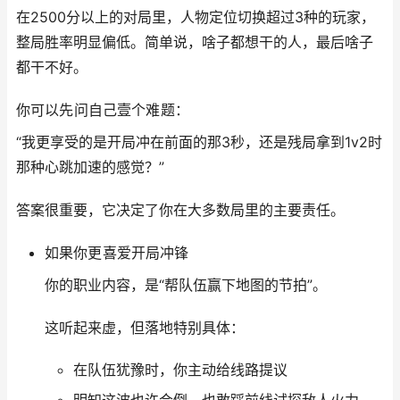
在2500分以上的对局里，人物定位切换超过3种的玩家，
整局胜率明显偏低。简单说，啥子都想干的人，最后啥子
都干不好。
你可以先问自己壹个难题：
“我更享受的是开局冲在前面的那3秒，还是残局拿到1v2时
那种心跳加速的感觉？”
答案很重要，它决定了你在大多数局里的主要责任。
如果你更喜爱开局冲锋
你的职业内容，是“帮队伍赢下地图的节拍”。
这听起来虚，但落地特别具体：
在队伍犹豫时，你主动给线路提议
明知这波也许会倒，也敢踩前线试探敌人火力