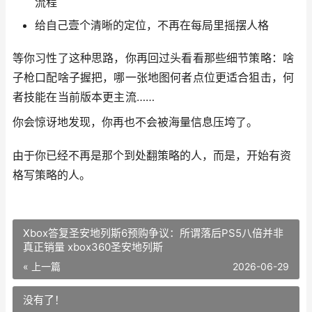
流程
给自己壹个清晰的定位，不再在每局里摇摆人格
等你习性了这种思路，你再回过头看看那些细节策略：啥
子枪口配啥子握把，哪一张地图何者点位更适合狙击，何
者技能在当前版本更主流……
你会惊讶地发现，你再也不会被海量信息压垮了。
由于你已经不再是那个到处翻策略的人，而是，开始有资
格写策略的人。
Xbox答复圣安地列斯6预购争议：所谓落后PS5八倍并非
真正销量 xbox360圣安地列斯
« 上一篇
2026-06-29
没有了！