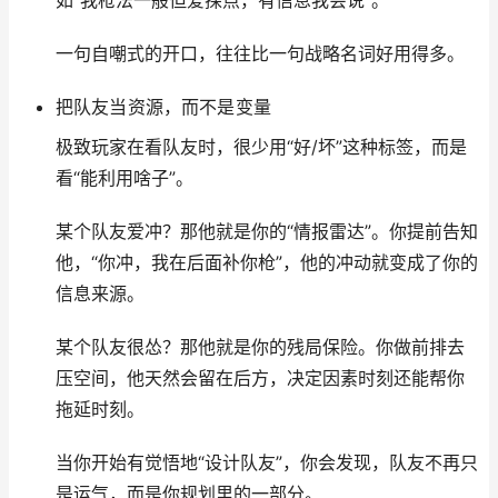
如“我枪法一般但爱探点，有信息我会说”。
一句自嘲式的开口，往往比一句战略名词好用得多。
把队友当资源，而不是变量
极致玩家在看队友时，很少用“好/坏”这种标签，而是
看“能利用啥子”。
某个队友爱冲？那他就是你的“情报雷达”。你提前告知
他，“你冲，我在后面补你枪”，他的冲动就变成了你的
信息来源。
某个队友很怂？那他就是你的残局保险。你做前排去
压空间，他天然会留在后方，决定因素时刻还能帮你
拖延时刻。
当你开始有觉悟地“设计队友”，你会发现，队友不再只
是运气，而是你规划里的一部分。