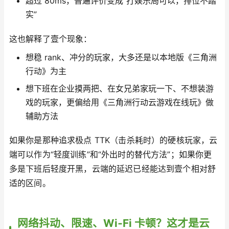
超过 80ms，普遍评价变成“打娱乐局可以，排位不踏
实”
这也解释了壹个现象：
想稳 rank、冲分的玩家，大多还是以本地版《三角洲
行动》为主
想下班在企业摸两把、在女兄弟家玩一下、不想装游
戏的玩家，更偏给用《三角洲行动云游戏在线玩》做
辅助方法
如果你是那种追求极点 TTK（击杀耗时）的硬核玩家，云
端可以作为“轻度训练”和“外出时的替代方法”；如果你更
多是下班后轻度开黑，云端的延迟已经能达到壹个相对舒
适的区间。
网络抖动、限速、Wi‑Fi 卡顿？这才是云