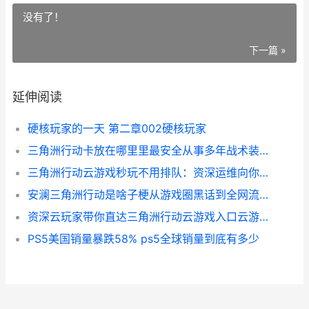
没有了！
下一篇 »
延伸阅读
硬核玩家的一天 第二章002硬核玩家
三角洲行动卡放在哪里里最安全从事多年战术装备的我只认这3种做法 三角洲行动卡放卡包里会掉吗
三角洲行动云游戏秒玩不用排队：资深运维向你的真体验和避坑指导 三角洲行动云游戏手机版
安澜三角洲行动是啥子梗从游戏圈黑话到全网流行的安全隐喻 安澜三角洲行动AK
资深云玩家带你直达三角洲行动云游戏入口云游戏中心 资深玩家是啥意思
PS5美国销量暴跌58% ps5全球销量到底有多少