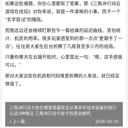
如果这些难题，你在心里都有了答案，那《三角洲行动云
游戏在线玩》对你来说，就是一件清晰的小事，而不一个
“玄学尝试”的赌局。
而我这边还会继续盯那些乍一看枯燥的延迟曲线、丢包统
计、机房利用率。很多玩家感受到的那一点点“更跟手了一
点”，往往是大家在后台折腾了几周甚至多少月的结局。
只要你哪天在云端开局时，心里冒出一句：“嗯，这手感我
可以。”
那对大家这些在机房和代码堆里折腾的人来说，就已经足
够值了。
三角洲行动卡放在哪里里最安全从事多年战术装备的我只
认这3种做法 三角洲行动卡放卡包里会掉吗
« 上一篇
2026-06-29