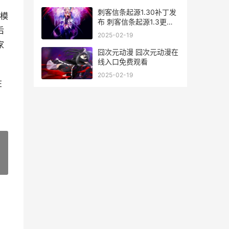
刺客信条起源1.30补丁发
的模
布 刺客信条起源1.3更新
后
内容
2025-02-19
家
囧次元动漫 囧次元动漫在
线入口免费观看
2025-02-19
在
»