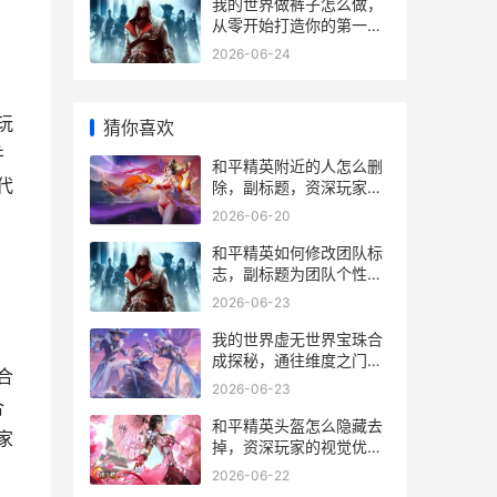
我的世界做裤子怎么做，
从零开始打造你的第一条
护甲裤
2026-06-24
玩
猜你喜欢
并
和平精英附近的人怎么删
代
除，副标题，资深玩家详
解社交功能净化指南
2026-06-20
和平精英如何修改团队标
志，副标题为团队个性展
现与战术协作新思路
2026-06-23
我的世界虚无世界宝珠合
成探秘，通往维度之门的
合
钥匙
2026-06-23
合
和平精英头盔怎么隐藏去
家
掉，资深玩家的视觉优化
指南，副标题，追求极致
2026-06-22
视野与美观的实战技巧