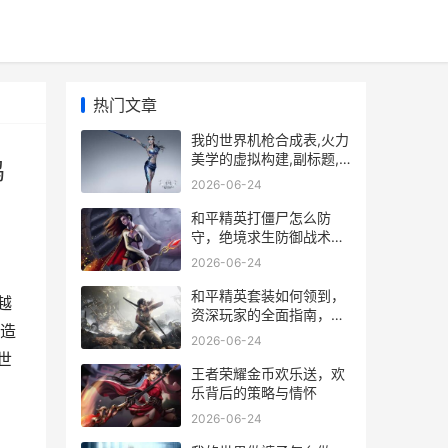
热门文章
我的世界机枪合成表,火力
美学的虚拟构建,副标题,
鸣
方块世界的金属风暴奏鸣
2026-06-24
曲
和平精英打僵尸怎么防
守，绝境求生防御战术精
解
2026-06-24
和平精英套装如何领到，
越
资深玩家的全面指南，副
创造
标题，从零开始获取心仪
2026-06-24
外观
世
王者荣耀金币欢乐送，欢
乐背后的策略与情怀
2026-06-24