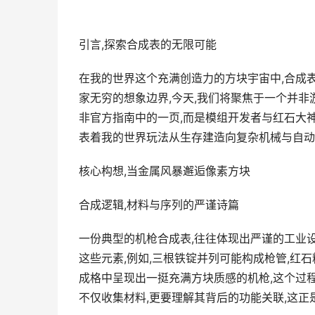
引言,探索合成表的无限可能
在我的世界这个充满创造力的方块宇宙中,合成
家无穷的想象边界,今天,我们将聚焦于一个并非
非官方指南中的一页,而是模组开发者与红石大
表着我的世界玩法从生存建造向复杂机械与自动
核心构想,当金属风暴邂逅像素方块
合成逻辑,材料与序列的严谨诗篇
一份典型的机枪合成表,往往体现出严谨的工业
这些元素,例如,三根铁锭并列可能构成枪管,红
成格中呈现出一挺充满方块质感的机枪,这个过
不仅收集材料,更要理解其背后的功能关联,这正