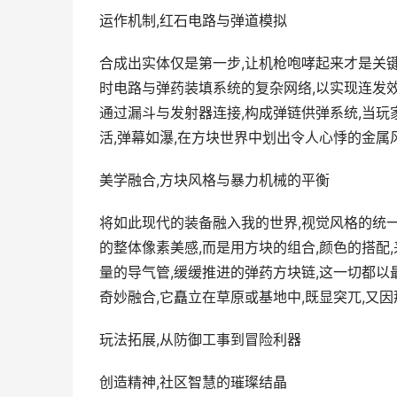
运作机制,红石电路与弹道模拟
合成出实体仅是第一步,让机枪咆哮起来才是关键
时电路与弹药装填系统的复杂网络,以实现连发效
通过漏斗与发射器连接,构成弹链供弹系统,当玩
活,弹幕如瀑,在方块世界中划出令人心悸的金属
美学融合,方块风格与暴力机械的平衡
将如此现代的装备融入我的世界,视觉风格的统
的整体像素美感,而是用方块的组合,颜色的搭配
量的导气管,缓缓推进的弹药方块链,这一切都以
奇妙融合,它矗立在草原或基地中,既显突兀,又
玩法拓展,从防御工事到冒险利器
创造精神,社区智慧的璀璨结晶