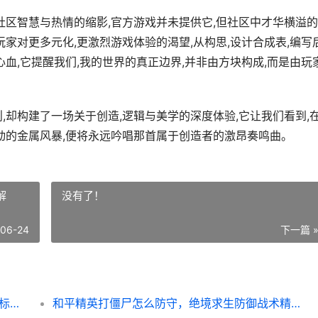
社区智慧与热情的缩影,官方游戏并未提供它,但社区中才华横溢
玩家对更多元化,更激烈游戏体验的渴望,从构思,设计合成表,编写
心血,它提醒我们,我的世界的真正边界,并非由方块构成,而是由玩
,却构建了一场关于创造,逻辑与美学的深度体验,它让我们看到,
动的金属风暴,便将永远吟唱那首属于创造者的激昂奏鸣曲。
解
没有了！
-06-24
下一篇 
我的世界机枪合成表,火力美学的虚拟构建,副标题,方块世界的金属风暴奏鸣曲
和平精英打僵尸怎么防守，绝境求生防御战术精解