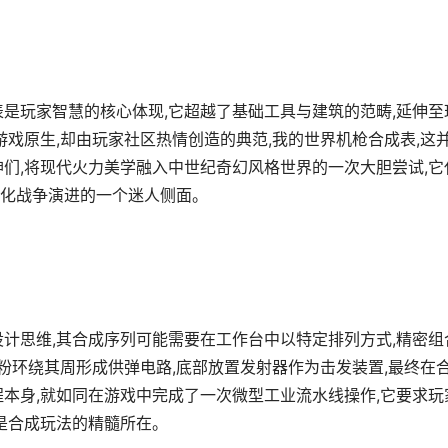
表是玩家智慧的核心体现,它超越了基础工具与建筑的范畴,延伸至
游戏原生,却由玩家社区热情创造的典范,我的世界机枪合成表,这
神们,将现代火力美学融入中世纪奇幻风格世界的一次大胆尝试,它
化战争演进的一个迷人侧面。
设计思维,其合成序列可能需要在工作台中以特定排列方式,精密组
石粉环绕其周形成供弹电路,底部放置发射器作为击发装置,最终在
程本身,就如同在游戏中完成了一次微型工业流水线操作,它要求玩
是合成玩法的精髓所在。