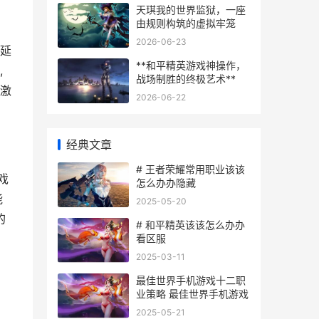
天琪我的世界监狱，一座
由规则构筑的虚拟牢笼
2026-06-23
,延
**和平精英游戏神操作，
,
战场制胜的终极艺术**
次激
2026-06-22
经典文章
# 王者荣耀常用职业该该
戏
怎么办办隐藏
能
2025-05-20
的
# 和平精英该该怎么办办
看区服
2025-03-11
最佳世界手机游戏十二职
业策略 最佳世界手机游戏
2025-05-21