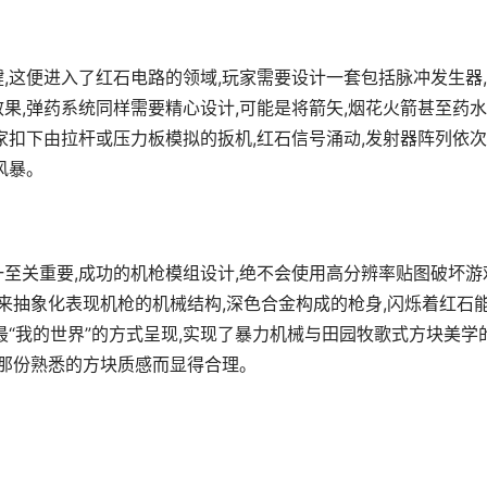
,这便进入了红石电路的领域,玩家需要设计一套包括脉冲发生器
果,弹药系统同样需要精心设计,可能是将箭矢,烟花火箭甚至药水
家扣下由拉杆或压力板模拟的扳机,红石信号涌动,发射器阵列依
风暴。
一至关重要,成功的机枪模组设计,绝不会使用高分辨率贴图破坏游
,来抽象化表现机枪的机械结构,深色合金构成的枪身,闪烁着红石
最“我的世界”的方式呈现,实现了暴力机械与田园牧歌式方块美学
因那份熟悉的方块质感而显得合理。