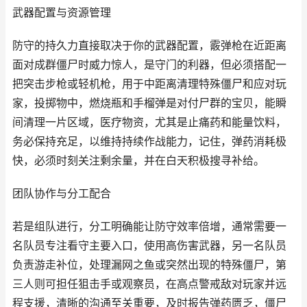
武器配置与资源管理
防守的持久力直接取决于你的武器配置，霰弹枪在近距离
面对成群僵尸时威力惊人，是守门的利器，但必须搭配一
把突击步枪或轻机枪，用于中距离清理特殊僵尸和应对玩
家，投掷物中，燃烧瓶和手榴弹是对付尸群的宝贝，能瞬
间清理一片区域，医疗物资，尤其是止痛药和能量饮料，
务必保持充足，以维持持续作战能力，记住，弹药消耗极
快，必须时刻关注剩余量，并在白天积极搜寻补给。
团队协作与分工配合
若是组队进行，分工明确能让防守效率倍增，通常需要一
名队员专注看守主要入口，使用高伤害武器，另一名队员
负责游走补位，处理漏网之鱼或突然出现的特殊僵尸，第
三人则可担任狙击手或观察员，在高点警戒敌对玩家并远
程支援，清晰的沟通至关重要，及时报告弹药匮乏，僵尸