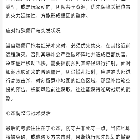
类型，或是玩家动向，团队共享资源，优先保障关键位置
的火力延续性，方能形成坚固的整体。
应对特殊僵尸与突发状况
当自爆僵尸拖着红光冲来时，必须优先集火，在其接近前
远程消灭，否则其爆炸会严重破坏阵地并造成巨额伤害，
急速僵尸移动飞快，需要提前预判其路径进行扫射，面对
如潮水般涌来的普通僵尸，切忌慌乱扫射，应瞄准头部进
行高效击杀，时刻留意小地图的红色区域，那是补给箱空
投的预告，权衡风险前往获取，往往能获得逆转战局的武
器。
心态调整与战术灵活
最后的考验往往在于心态，防守并非死守一点，当阵地即
将被突破，或遭遇多方夹击时，果断执行预先规划的撤离