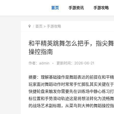
首页
手游资讯
手游攻略
首页
>
手游攻略
和平精英跳舞怎么把手，指尖舞
操控指南
作者：
admin
•
更新时间：2026-06-21
摘要：理解基础操作是舞蹈表达的前提在和平精
玩家面对舞蹈动作时常常手忙脚乱其实关键在于
快捷轮盘来触发你需要先在训练场中静心练习打
标位置和手势滑动轨迹这是将想法转化为流畅舞
的战场艺术副标题，从菜鸟到大神的舞蹈操控指