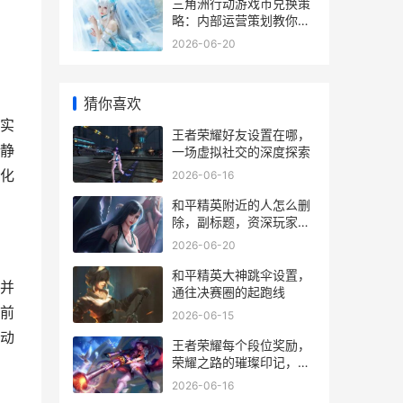
三角洲行动游戏币兑换策
略：内部运营策划教你少
花冤枉钱 三角洲行动游戏
2026-06-20
解说
猜你喜欢
实
王者荣耀好友设置在哪，
静
一场虚拟社交的深度探索
化
2026-06-16
和平精英附近的人怎么删
除，副标题，资深玩家详
解社交功能净化指南
2026-06-20
和平精英大神跳伞设置，
并
通往决赛圈的起跑线
前
2026-06-15
动
王者荣耀每个段位奖励，
荣耀之路的璀璨印记，副
标题，段位征程中的成长
2026-06-16
与收获