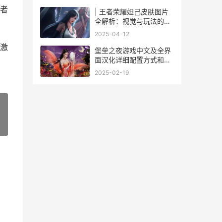
者
| 王者荣耀妲己皮肤图片
全解析：视觉与玩法的完
美融合
2025-04-12
激
堡垒之夜游戏中文及全界
面汉化详细配置方式和流
程指导 堡垒之夜the
2025-02-19
application
»