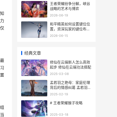
王者荣耀纷争分解，峡谷
战略的艺术与博弈
知
2026-06-19
力
和平精英如何设置键位位
仅
置，资深玩家的键位布局
哲学，副标题，指尖战场
2026-06-15
致胜之道
经典文章
最
修仙在云端新人怎么高效
起步 修仙在云端功法搭配
习
2025-03-08
置
孟若羽之艳母：家庭伦理
背后的情感纠葛 孟若羽是
谁
2025-02-19
# 王者荣耀猴子攻略
组
当
2025-03-18