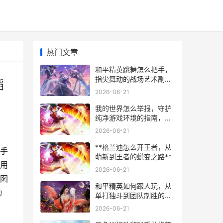
热门文章
和平精英跳舞怎么把手，
指尖舞动的战场艺术副标
蹈
题，从菜鸟到大神的舞蹈
2026-06-21
操控指南
我的世界怎么举报，守护
纯净游戏环境的指南，副
标题，资深玩家的实用经
2026-06-21
验分享
**格兰迪怎么开王者，从
手
萌新到王者的蜕变之路**
用
2026-06-21
图
和平精英如何跟人玩，从
动
单打独斗到团队制胜的蜕
变
2026-06-21