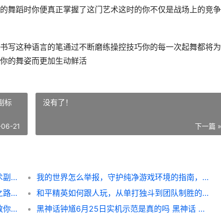
的舞蹈时你便真正掌握了这门艺术这时的你不仅是战场上的竞争
书写这种语言的笔通过不断磨练操控技巧你的每一次起舞都将为
你的舞姿而更加生动鲜活
副标
没有了！
-06-21
下一篇 
和平精英跳舞怎么把手，指尖舞动的战场艺术副标题，从菜鸟到大神的舞蹈操控指南
我的世界怎么举报，守护纯净游戏环境的指南，副标题，资深玩家的实用经验分享
**格兰迪怎么开王者，从萌新到王者的蜕变之路**
和平精英如何跟人玩，从单打独斗到团队制胜的蜕变
三角洲行动游戏币兑换策略：内部运营策划教你少花冤枉钱 三角洲行动游戏解说
黑神话钟馗6月25日实机示范是真的吗 黑神话 钟馗