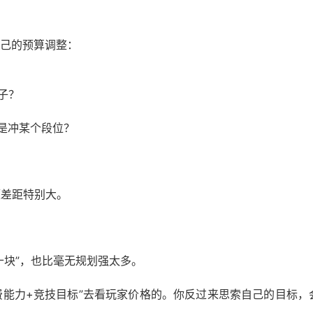
自己的预算调整：
子？
是冲某个段位？
源差距特别大。
十块”，也比毫无规划强太多。
费能力+竞技目标”去看玩家价格的。你反过来思索自己的目标，