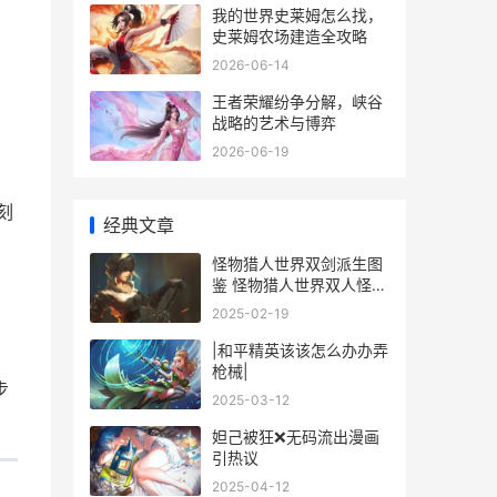
我的世界史莱姆怎么找，
史莱姆农场建造全攻略
2026-06-14
王者荣耀纷争分解，峡谷
战略的艺术与博弈
2026-06-19
刻
经典文章
怪物猎人世界双剑派生图
鉴 怪物猎人世界双人怪物
血量
2025-02-19
|和平精英该该怎么办办弄
枪械|
步
2025-03-12
妲己被狂❌无码流出漫画
引热议
2025-04-12