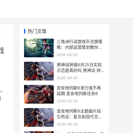
热门文章
三角洲行动游戏币兑换策
略：内部运营策划教你少
戏
花冤枉钱 三角洲行动游戏
2026-06-20
解说
黑神话钟馗6月25日实机
示范是真的吗 黑神话 钟
馗
2026-06-20
圣安地列斯6发行或不再
，
延期 圣安地列斯任务6
策
2026-06-20
圣安地列斯6主题曲片段
引热议：复古和现代交织
圣安地列斯主线剧情
2026-06-20