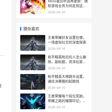
Xbox裁员听说再更新：微
软游戏业务为何走到这一
，
步
2026-06-20
猜你喜欢
王者荣耀好友设置在哪，
，
一场虚拟社交的深度探索
2026-06-16
和平精英附近的人怎么删
除，副标题，资深玩家详
解社交功能净化指南
2026-06-20
和平精英大神跳伞设置，
通往决赛圈的起跑线
在
2026-06-15
王者荣耀每个段位奖励，
荣耀之路的璀璨印记，副
标题，段位征程中的成长
2026-06-16
与收获