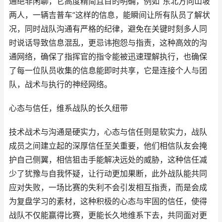
通绝非闲聊，它高度精简且目的明确，例如“东北方向山坡
两人，一辆吉普车”这样的信息，能瞬间让所有队员了解状
况，同时战队沟通有严格的纪律，避免在关键时刻多人同
时说话导致信息混乱，更忌讳抱怨与指责，这种高效的沟
通网络，确保了指挥官的指令能被迅速理解执行，也确保
了每一位队员收集的信息能即时共享，它是连接个人与团
队，战术与执行的神经网络。
心态与信任，维系战队的长久纽带
技术战术与沟通是硬实力，心态与信任则是软实力，战队
成员之间建立起的深厚信任至关重要，他们相信队友会掩
护自己侧翼，相信狙击手能解决远处的威胁，这种信任减
少了犹豫与自我怀疑，让行动更加果断，此外战队能共同
应对失败，一场比赛的失利不会引发相互指责，而是会成
为复盘学习的素材，这种积极的心态与牢固的信任，使得
战队不仅能赢得比赛，更能长久地维系下去，共同面对更