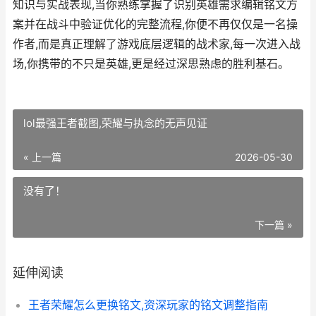
知识与实战表现,当你熟练掌握了识别英雄需求编辑铭文方
案并在战斗中验证优化的完整流程,你便不再仅仅是一名操
作者,而是真正理解了游戏底层逻辑的战术家,每一次进入战
场,你携带的不只是英雄,更是经过深思熟虑的胜利基石。
lol最强王者截图,荣耀与执念的无声见证
« 上一篇
2026-05-30
没有了！
下一篇 »
延伸阅读
王者荣耀怎么更换铭文,资深玩家的铭文调整指南