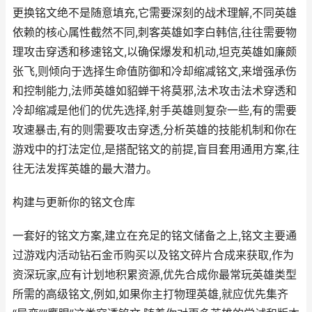
更换铭文绝不是随意填充,它需要深刻的战术理解,不同英雄
依赖的核心属性截然不同,刺客英雄如李白韩信,往往需要物
理攻击穿透和移速铭文,以确保爆发和机动,坦克英雄如廉颇
张飞,则倾向于选择生命值防御和冷却缩减铭文,来增强承伤
和控制能力,法师英雄如貂蝉干将莫邪,法术攻击法术穿透和
冷却缩减是他们的优先选择,射手英雄则复杂一些,有的需要
攻速暴击,有的则需要攻击穿透,分析英雄的技能机制和你在
游戏中的打法定位,是搭配铭文的前提,盲目套用通用方案,往
往无法发挥英雄的最大潜力。
构建与更新你的铭文仓库
一套好的铭文方案,建立在充足的铭文储备之上,铭文主要通
过游戏内活动钻石金币购买以及铭文碎片合成来获取,作为
资深玩家,应有计划地积累资源,优先合成你最常玩英雄类型
所需的高级铭文,例如,如果你主打物理英雄,就应优先集齐