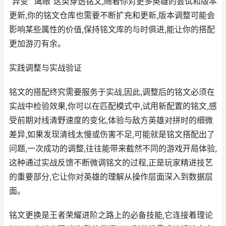
“异变”“鹰眼”这类穿透铭文,随着你对更多英雄的尝试和版本
更新,你的铭文仓库也需要不断扩充和更新,版本调整可能会
影响某些属性的价值,保持铭文库的与时俱进,能让你的搭配
更加游刃有余。
实践调整与实战验证
铭文的搭配终究需要服务于实战,因此,调整后的铭文必须在
实战中检验效果,你可以在匹配模式中,试用新配置的铭文,感
受前期对线清野速度的变化,体验与敌方英雄对拼时的细微
差异,如果发现清线太慢或伤害不足,可能就是铭文搭配出了
问题,一次成功的调整,往往能带来截然不同的游戏开局体验,
这种通过实战反馈不断微调铭文的过程,正是玩家精进技艺
的重要部分,它让你对英雄的理解从操作层面深入到数据层
面。
铭文更换是王者荣耀进阶之路上的必备技能,它连接着理论